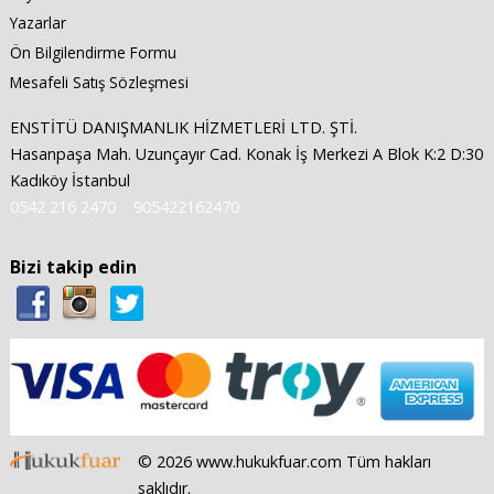
Yazarlar
Ön Bilgilendirme Formu
Mesafeli Satış Sözleşmesi
ENSTİTÜ DANIŞMANLIK HİZMETLERİ LTD. ŞTİ.
Hasanpaşa Mah. Uzunçayır Cad. Konak İş Merkezi A Blok K:2 D:30
Kadıköy İstanbul
0542 216 2470
905422162470
Bizi takip edin
© 2026 www.hukukfuar.com Tüm hakları
saklıdır.