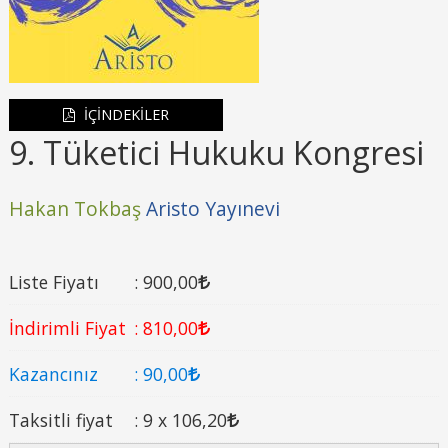
İÇİNDEKİLER
9. Tüketici Hukuku Kongresi
Hakan Tokbaş
Aristo Yayınevi
Liste Fiyatı
:
900
,00
İndirimli Fiyat
:
810
,00
Kazancınız
:
90
,00
Taksitli fiyat
:
9 x
106
,20