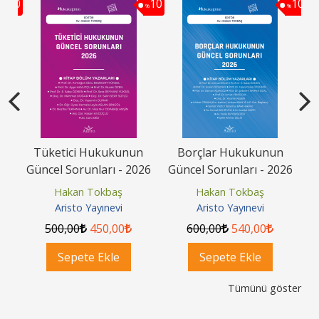
10
10
10
%
%
%
Tüketici Hukukunun
Borçlar Hukukunun
26
Güncel Sorunları - 2026
Güncel Sorunları - 2026
G
Hakan Tokbaş
Hakan Tokbaş
Aristo Yayınevi
Aristo Yayınevi
500
,00
450
,00
600
,00
540
,00
Sepete Ekle
Sepete Ekle
Tümünü göster