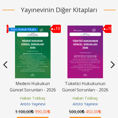
Yayınevinin Diğer Kitapları
10
10
10
Yeni Hukuk Kitabı
%
%
%
avı
Medeni Hukukun
Tüketici Hukukunun
Güncel Sorunları - 2026
Güncel Sorunları - 2026
G
Hakan Tokbaş
Hakan Tokbaş
Aristo Yayınevi
Aristo Yayınevi
1.100
,00
990
,00
500
,00
450
,00