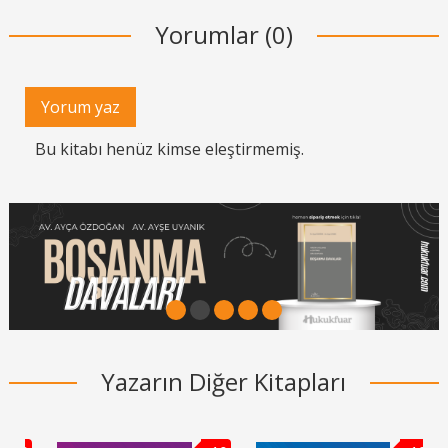
Yorumlar (0)
Yorum yaz
Bu kitabı henüz kimse eleştirmemiş.
1
2
3
4
5
Yazarın Diğer Kitapları