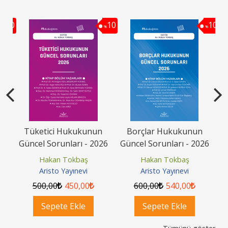
10
10
10
%
%
%
Tüketici Hukukunun
Borçlar Hukukunun
26
Güncel Sorunları - 2026
Güncel Sorunları - 2026
G
Hakan Tokbaş
Hakan Tokbaş
Aristo Yayınevi
Aristo Yayınevi
500
,00
450
,00
600
,00
540
,00
Sepete Ekle
Sepete Ekle