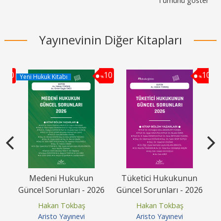
Tümünü göster
Yayınevinin Diğer Kitapları
10
10
10
Yeni Hukuk Kitabı
%
%
%
avı
Medeni Hukukun
Tüketici Hukukunun
Güncel Sorunları - 2026
Güncel Sorunları - 2026
G
Hakan Tokbaş
Hakan Tokbaş
Aristo Yayınevi
Aristo Yayınevi