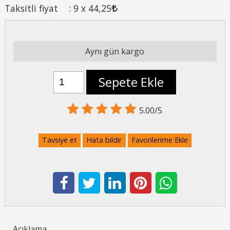
Taksitli fiyat
:
9 x
44
,25
Aynı gün kargo
Sepete Ekle
5.00/5
Tavsiye et
Hata bildir
Favorilerime Ekle
Açıklama