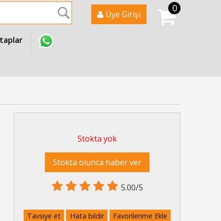
0
Ara
Üye Girişi
itaplar
Stokta yok
Stokta olunca haber ver
5.00/5
Tavsiye et
Hata bildir
Favorilerime Ekle