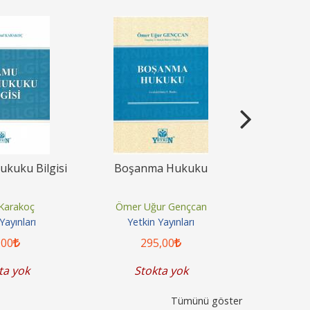
ukuku Bilgisi
Boşanma Hukuku
Sözleşm
Karakoç
Ömer Uğur Gençcan
Erzan E
Yayınları
Yetkin Yayınları
Yetki
,00
295
,00
4
ta yok
Stokta yok
Sto
Tümünü göster