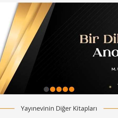
1
2
3
4
5
Yayınevinin Diğer Kitapları