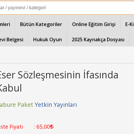
mleri
Bütün Kategoriler
Online Eğitim Girişi
E-K
evi Belgesi
Hukuk Oyun
2025 Kaynakça Dosyası
Eser Sözleşmesinin İfasında
Kabul
abure Paket
Yetkin Yayınları
iste Fiyatı
:
65
,00