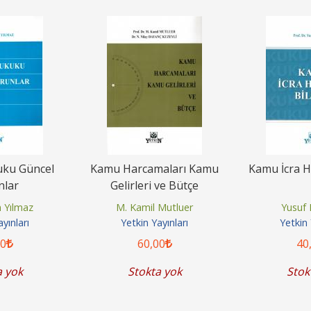
uku Güncel
Kamu Harcamaları Kamu
Kamu İcra H
nlar
Gelirleri ve Bütçe
 Yılmaz
M. Kamil Mutluer
Yusuf 
yınları
Yetkin Yayınları
Yetkin 
00
60
,00
40
a yok
Stokta yok
Stok