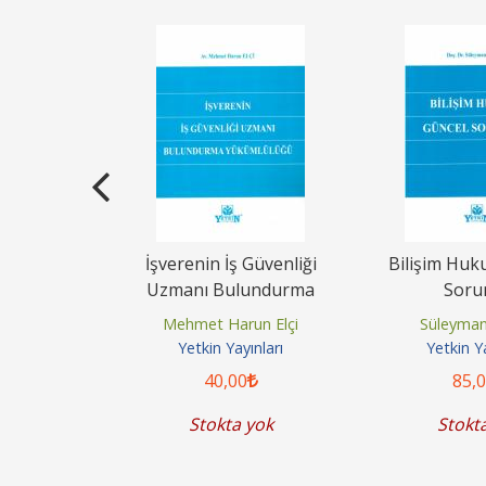
e Sonuçları
İşverenin İş Güvenliği
Bilişim Huk
Uzmanı Bulundurma
Soru
Yükümlülüğü
an Aygün
Mehmet Harun Elçi
Süleyman
ınları
Yetkin Yayınları
Yetkin Ya
40
,00
85
,
yok
Stokta yok
Stokt