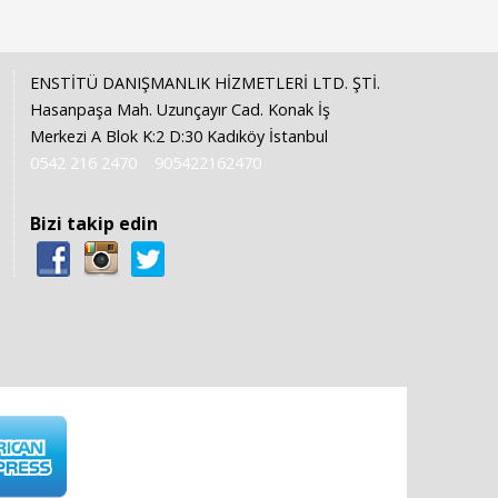
ENSTİTÜ DANIŞMANLIK HİZMETLERİ LTD. ŞTİ.
Hasanpaşa Mah. Uzunçayır Cad. Konak İş
Merkezi A Blok K:2 D:30 Kadıköy İstanbul
0542 216 2470
905422162470
Bizi takip edin