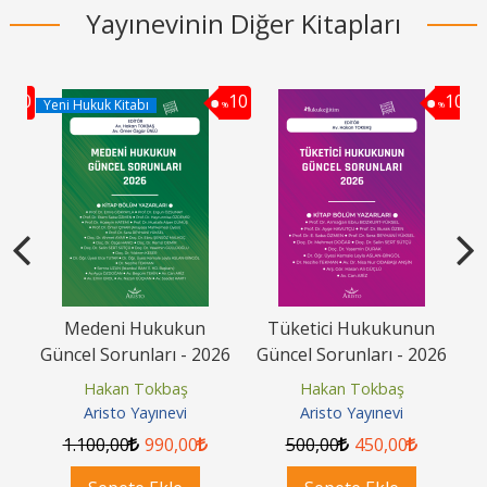
Yayınevinin Diğer Kitapları
10
10
10
Yeni Hukuk Kitabı
%
%
%
avı
Medeni Hukukun
Tüketici Hukukunun
Güncel Sorunları - 2026
Güncel Sorunları - 2026
G
Hakan Tokbaş
Hakan Tokbaş
Aristo Yayınevi
Aristo Yayınevi
1.100
,00
990
,00
500
,00
450
,00