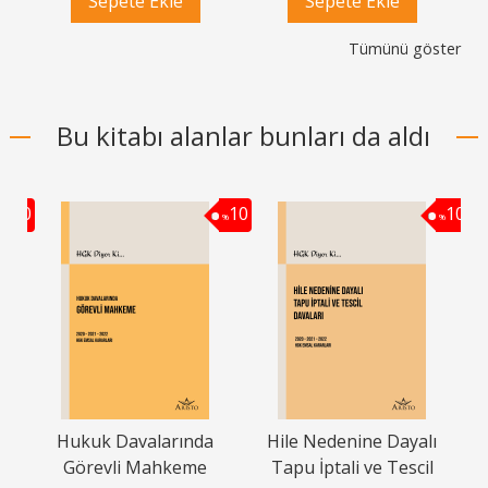
Sepete Ekle
Sepete Ekle
Tümünü göster
Bu kitabı alanlar bunları da aldı
10
10
10
%
%
%
i
Hukuk Davalarında
Hile Nedenine Dayalı
Görevli Mahkeme
Tapu İptali ve Tescil