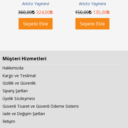
Davaları
ar
Aristo Yayınevi
Aristo Yayınevi
360
,00
324
,00
150
,00
135
,00
Sepete Ekle
Sepete Ekle
Müşteri Hizmetleri
Hakkımızda
Kargo ve Teslimat
Gizlilik ve Güvenlik
Sipariş Şartları
Üyelik Sözleşmesi
Güvenli Ticaret ve Güvenli Ödeme Sistemi
İade ve Değişim Şartları
İletişim