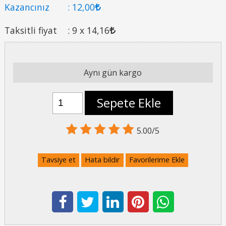
Kazancınız
:
12
,00
Taksitli fiyat
:
9 x
14
,16
Aynı gün kargo
Sepete Ekle
5.00/5
Tavsiye et
Hata bildir
Favorilerime Ekle