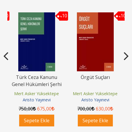
10
10
10
%
%
%
ıcı
Türk Ceza Kanunu
Örgüt Suçları
ti
Genel Hükümleri Şerhi
e
Mert Asker Yüksektepe
Mert Asker Yüksektepe
Aristo Yayınevi
Aristo Yayınevi
750
,00
675
,00
700
,00
630
,00
Sepete Ekle
Sepete Ekle