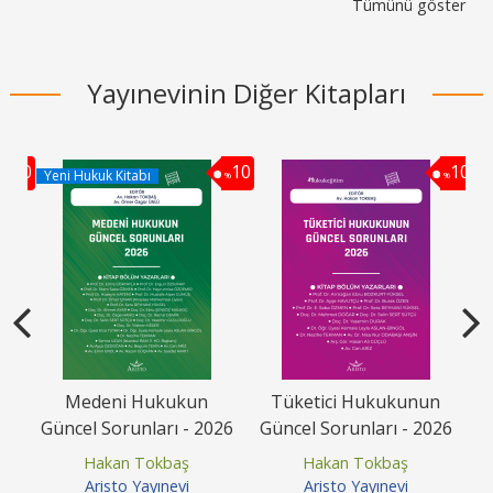
Tümünü göster
Yayınevinin Diğer Kitapları
10
10
10
Yeni Hukuk Kitabı
%
%
%
avı
Medeni Hukukun
Tüketici Hukukunun
Güncel Sorunları - 2026
Güncel Sorunları - 2026
G
Hakan Tokbaş
Hakan Tokbaş
Aristo Yayınevi
Aristo Yayınevi