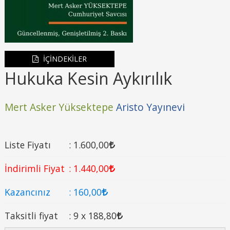
İÇİNDEKİLER
Hukuka Kesin Aykırılık
Mert Asker Yüksektepe
Aristo Yayınevi
Liste Fiyatı
:
1.600
,00
İndirimli Fiyat
:
1.440
,00
Kazancınız
:
160
,00
Taksitli fiyat
:
9 x
188
,80