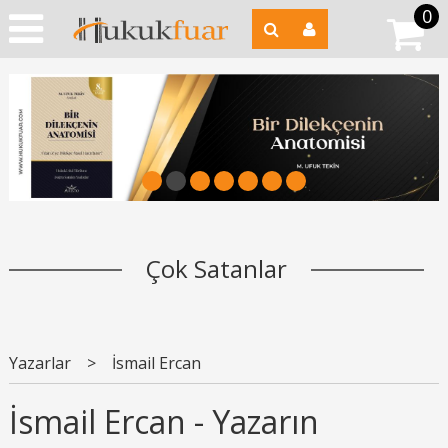
0
1
2
3
4
5
6
7
Çok Satanlar
Yazarlar
>
İsmail Ercan
İsmail Ercan - Yazarın