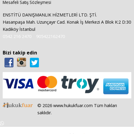
Mesafeli Satış Sözleşmesi
ENSTİTÜ DANIŞMANLIK HİZMETLERİ LTD. ŞTİ.
Hasanpaşa Mah. Uzunçayır Cad. Konak İş Merkezi A Blok K:2 D:30
Kadıköy İstanbul
0542 216 2470
905422162470
Bizi takip edin
© 2026 www.hukukfuar.com Tüm hakları
saklıdır.