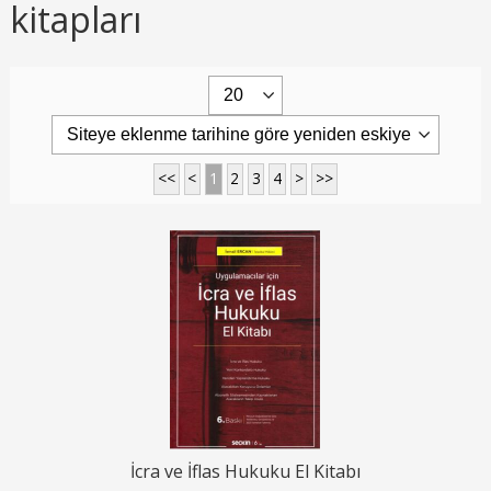
kitapları
<<
<
1
2
3
4
>
>>
İcra ve İflas Hukuku El Kitabı