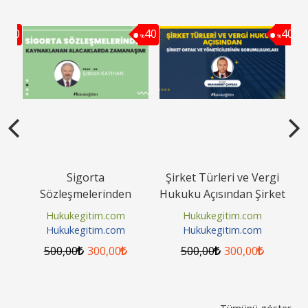
40
40
40
%
%
%
rı
Sigorta
Şirket Türleri ve Vergi
Sözleşmelerinden
Hukuku Açısından Şirket
Kaynaklanan
Ortak ve
Hukukegitim.com
Hukukegitim.com
Alacaklarda Zamanaşımı
Yöneticilerinin...
Hukukegitim.com
Hukukegitim.com
Video Eğitimi
500
,00
300
,00
500
,00
300
,00