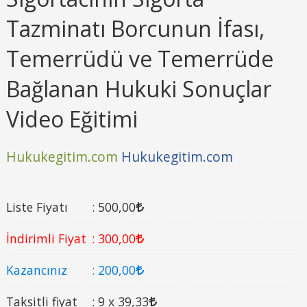
Tazminatı Borcunun İfası,
Temerrüdü ve Temerrüde
Bağlanan Hukuki Sonuçlar
Video Eğitimi
Hukukegitim.com
Hukukegitim.com
Liste Fiyatı
:
500
,00
İndirimli Fiyat
:
300
,00
Kazancınız
:
200
,00
Taksitli fiyat
:
9 x
39
,33