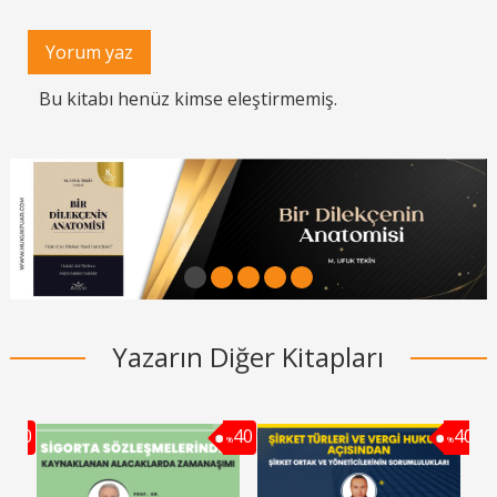
Yorum yaz
Bu kitabı henüz kimse eleştirmemiş.
1
2
3
4
5
Yazarın Diğer Kitapları
40
40
40
%
%
%