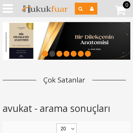
0
1
2
3
4
5
6
7
Çok Satanlar
avukat - arama sonuçları