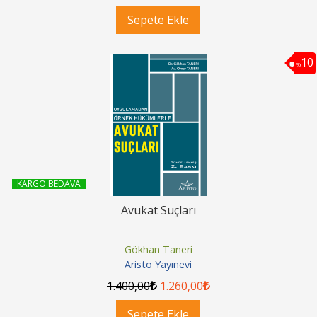
Sepete Ekle
10
%
KARGO BEDAVA
Avukat Suçları
Gökhan Taneri
Aristo Yayınevi
1.400
,00
1.260
,00
Sepete Ekle