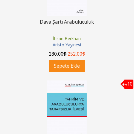
Dava Şartı Arabuluculuk
İhsan Berkhan
Aristo Yayınevi
280
,00
252
,00
Sepete Ekle
10
%