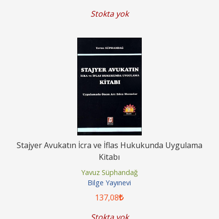
Stokta yok
Stajyer Avukatın İcra ve İflas Hukukunda Uygulama
Kitabı
Yavuz Süphandağ
Bilge Yayınevi
137
,08
Stokta yok