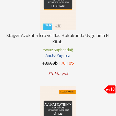
Stajyer Avukatın İcra ve İflas Hukukunda Uygulama El
Kitabı
Yavuz Süphandağ
Aristo Yayınevi
189
,00
170
,10
Stokta yok
10
%