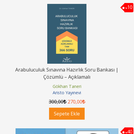
10
%
Arabuluculuk Sınavına Hazırlık Soru Bankası |
Çözümlü – Açıklamalı
Gökhan Taneri
Aristo Yayınevi
300
,00
270
,00
Sepete Ekle
40
%