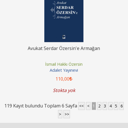
Avukat Serdar Özersin'e Armağan
İsmail Hakkı Özersin
Adalet Yayınevi
110
,00
Stokta yok
119 Kayıt bulundu Toplam 6 Sayfa
<<
<
1
2
3
4
5
6
>
>>