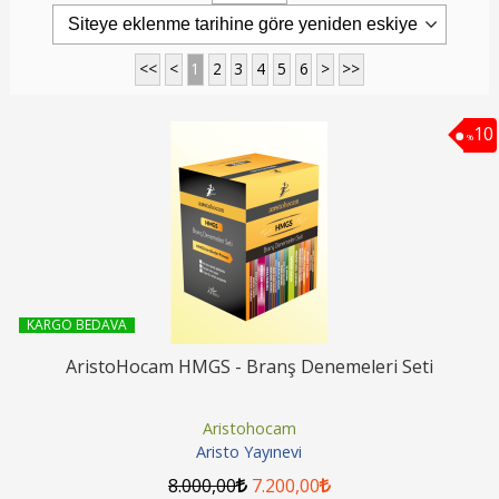
<<
<
1
2
3
4
5
6
>
>>
10
%
KARGO BEDAVA
AristoHocam HMGS - Branş Denemeleri Seti
Aristohocam
Aristo Yayınevi
8.000
,00
7.200
,00