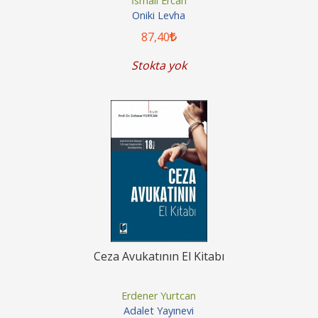
İsmail Ercan
Oniki Levha
87
,40
Stokta yok
Ceza Avukatının El Kitabı
Erdener Yurtcan
Adalet Yayınevi