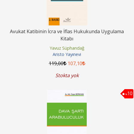
Avukat Katibinin İcra ve İflas Hukukunda Uygulama
Kitabı
Yavuz Süphandağ
Aristo Yayınevi
119
,00
107
,10
Stokta yok
10
%