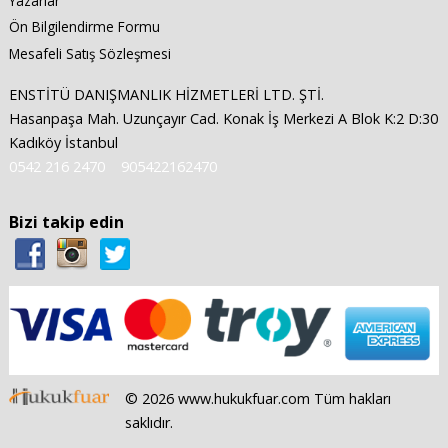
Yazarlar
Ön Bilgilendirme Formu
Mesafeli Satış Sözleşmesi
ENSTİTÜ DANIŞMANLIK HİZMETLERİ LTD. ŞTİ.
Hasanpaşa Mah. Uzunçayır Cad. Konak İş Merkezi A Blok K:2 D:30
Kadıköy İstanbul
0542 216 2470
905422162470
Bizi takip edin
© 2026 www.hukukfuar.com Tüm hakları
saklıdır.