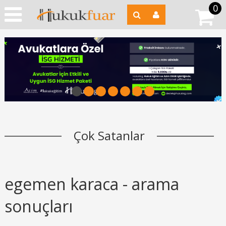
0
1
2
3
4
5
6
7
Çok Satanlar
egemen karaca - arama
sonuçları