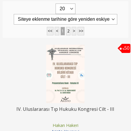
<<
<
1
2
>
>>
50
%
IV. Uluslararası Tıp Hukuku Kongresi Cilt - III
Hakan Hakeri