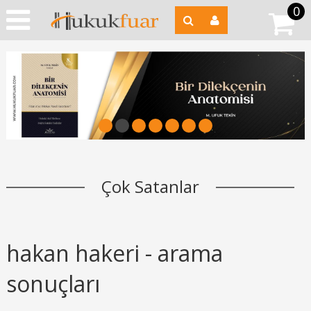
0
1
2
3
4
5
6
7
Çok Satanlar
hakan hakeri - arama
sonuçları