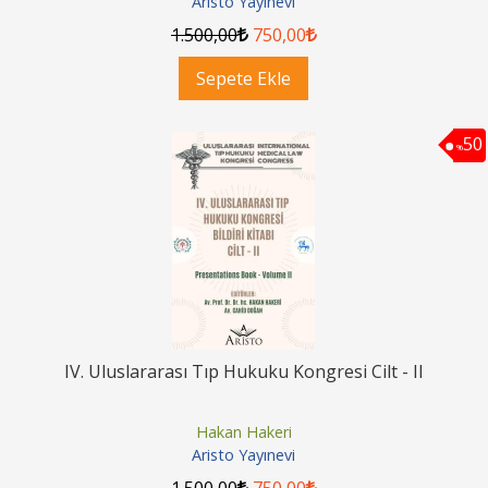
Aristo Yayınevi
1.500
,00
750
,00
Sepete Ekle
50
%
IV. Uluslararası Tıp Hukuku Kongresi Cilt - II
Hakan Hakeri
Aristo Yayınevi
1.500
,00
750
,00