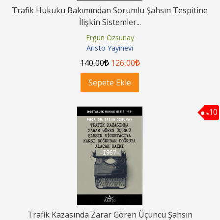
Trafik Hukuku Bakımından Sorumlu Şahsın Tespitine
İlişkin Sistemler...
Ergun Özsunay
Aristo Yayınevi
140
,00
126
,00
Sepete Ekle
10
%
Trafik Kazasında Zarar Gören Üçüncü Şahsın