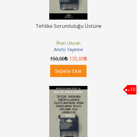
Tehlike Sorumluluğu Üstüne
İlhan Ulusan
Aristo Yayınevi
150
,00
135
,00
Sepete Ekle
10
%