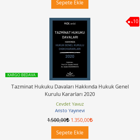
Sepete Ekle
10
%
KARGO BEDAVA
Tazminat Hukuku Davaları Hakkında Hukuk Genel
Kurulu Kararları 2020
Cevdet Yavuz
Aristo Yayınevi
1.500
,00
1.350
,00
Sepete Ekle