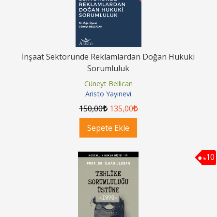
İnşaat Sektöründe Reklamlardan Doğan Hukuki
Sorumluluk
Cüneyt Bellican
Aristo Yayınevi
150
,00
135
,00
Sepete Ekle
10
%