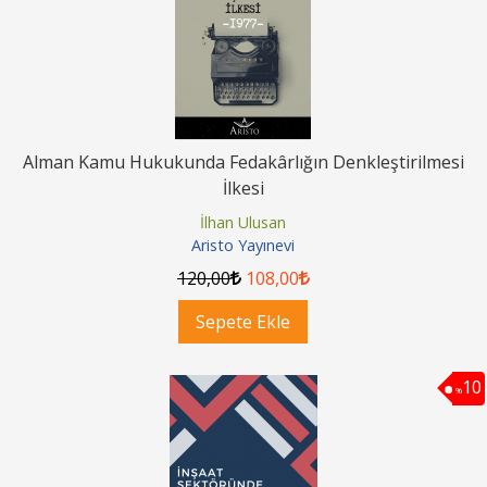
Alman Kamu Hukukunda Fedakârlığın Denkleştirilmesi
İlkesi
İlhan Ulusan
Aristo Yayınevi
120
,00
108
,00
Sepete Ekle
10
%