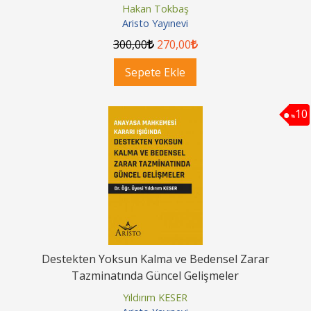
Hakan Tokbaş
Aristo Yayınevi
300
,00
270
,00
Sepete Ekle
10
%
Destekten Yoksun Kalma ve Bedensel Zarar
Tazminatında Güncel Gelişmeler
Yıldırım KESER