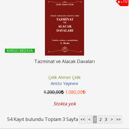
10
%
KARGO BEDAVA
Tazminat ve Alacak Davaları
Çelik Ahmet Çelik
Aristo Yayınevi
1.200
,00
1.080
,00
Stokta yok
54 Kayıt bulundu Toplam 3 Sayfa
<<
<
1
2
3
>
>>