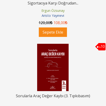
Sigortacıya Karşı Doğrudan...
Ergun Özsunay
Aristo Yayınevi
120
,00
108
,00
Sepete Ekle
10
%
Sorularla Araç Değer Kaybı (3. Tıpkıbasım)