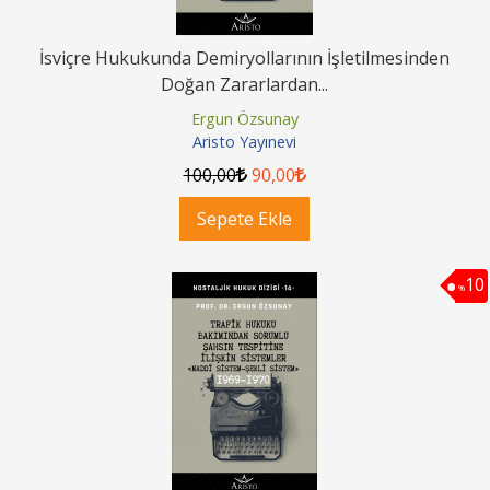
İsviçre Hukukunda Demiryollarının İşletilmesinden
Doğan Zararlardan...
Ergun Özsunay
Aristo Yayınevi
100
,00
90
,00
Sepete Ekle
10
%