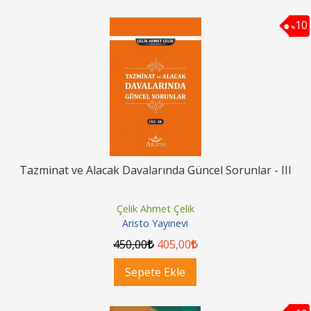
10
%
Tazminat ve Alacak Davalarında Güncel Sorunlar - III
Çelik Ahmet Çelik
Aristo Yayınevi
450
,00
405
,00
Sepete Ekle