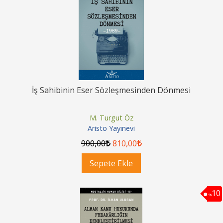
İş Sahibinin Eser Sözleşmesinden Dönmesi
M. Turgut Öz
Aristo Yayınevi
900
,00
810
,00
Sepete Ekle
10
%