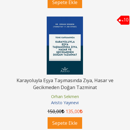
Sepete Ekle
10
%
Karayoluyla Eşya Taşımasında Zıya, Hasar ve
Gecikmeden Doğan Tazminat
Orhan Sekmen
Aristo Yayınevi
150
,00
135
,00
Sepete Ekle