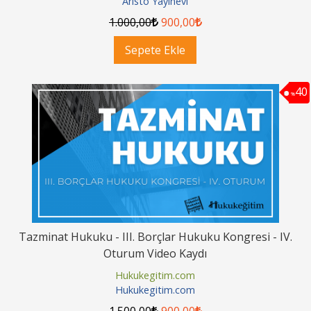
Aristo Yayınevi
1.000
,00
900
,00
Sepete Ekle
40
%
Tazminat Hukuku - III. Borçlar Hukuku Kongresi - IV.
Oturum Video Kaydı
Hukukegitim.com
Hukukegitim.com
1.500
,00
900
,00