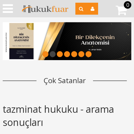
0
1
2
3
4
5
6
7
Çok Satanlar
tazminat hukuku - arama
sonuçları