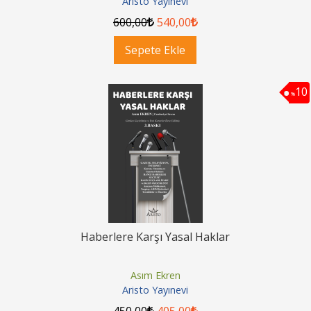
Aristo Yayınevi
600
,00
540
,00
Sepete Ekle
10
%
Haberlere Karşı Yasal Haklar
Asım Ekren
Aristo Yayınevi
450
,00
405
,00