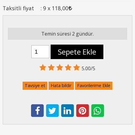
Taksitli fiyat
:
9 x
118
,00
Temin süresi 2 gündür.
Sepete Ekle
5.00/5
Tavsiye et
Hata bildir
Favorilerime Ekle