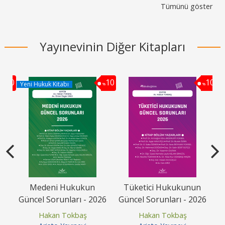
Tümünü göster
Yayınevinin Diğer Kitapları
10
10
10
Yeni Hukuk Kitabı
%
%
%
avı
Medeni Hukukun
Tüketici Hukukunun
Güncel Sorunları - 2026
Güncel Sorunları - 2026
G
Hakan Tokbaş
Hakan Tokbaş