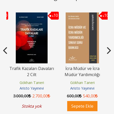
10
10
10
%
%
%
Trafik Kazaları Davaları
İcra Müdür ve İcra
A
2 Cilt
Müdür Yardımcılığı
H
Sınavı Soru Bankası
Gökhan Taneri
Gökhan Taneri
Aristo Yayınevi
Aristo Yayınevi
3.000
,00
2.700
,00
600
,00
540
,00
Stokta yok
Sepete Ekle