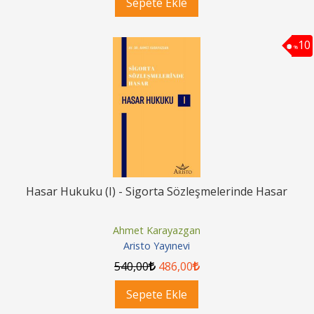
Sepete Ekle
10
%
Hasar Hukuku (I) - Sigorta Sözleşmelerinde Hasar
Ahmet Karayazgan
Aristo Yayınevi
540
,00
486
,00
Sepete Ekle