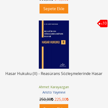
Sepete Ekle
10
%
Hasar Hukuku (II) - Reasürans Sözleşmelerinde Hasar
Ahmet Karayazgan
Aristo Yayınevi
250
,00
225
,00