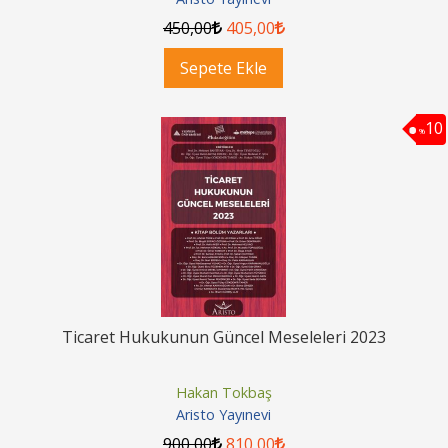
450
,00
405
,00
Sepete Ekle
10
%
Ticaret Hukukunun Güncel Meseleleri 2023
Hakan Tokbaş
Aristo Yayınevi
900
,00
810
,00