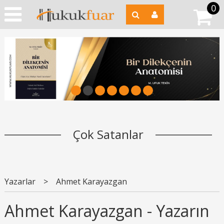
0
1
2
3
4
5
6
7
Çok Satanlar
Yazarlar
>
Ahmet Karayazgan
Ahmet Karayazgan - Yazarın