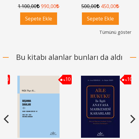
1.100
,00
990
,00
500
,00
450
,00
Sepete Ekle
Sepete Ekle
Tümünü göster
Bu kitabı alanlar bunları da aldı
10
10
10
%
%
%