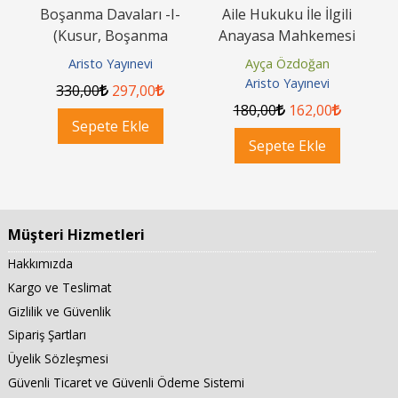
-
Boşanma Davaları -I-
Aile Hukuku İle İlgili
i
(Kusur, Boşanma
Anayasa Mahkemesi
G
Sebepleri, Af)
Kararları
Aristo Yayınevi
Ayça Özdoğan
Aristo Yayınevi
330
,00
297
,00
180
,00
162
,00
Sepete Ekle
Sepete Ekle
Müşteri Hizmetleri
Hakkımızda
Kargo ve Teslimat
Gizlilik ve Güvenlik
Sipariş Şartları
Üyelik Sözleşmesi
Güvenli Ticaret ve Güvenli Ödeme Sistemi