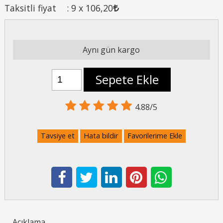
Taksitli fiyat
:
9 x
106
,20
Aynı gün kargo
Sepete Ekle
4.88/5
Tavsiye et
Hata bildir
Favorilerime Ekle
Açıklama