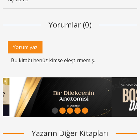
Yorumlar (0)
Yorum yaz
Bu kitabı henüz kimse eleştirmemiş.
1
2
3
4
5
Yazarın Diğer Kitapları