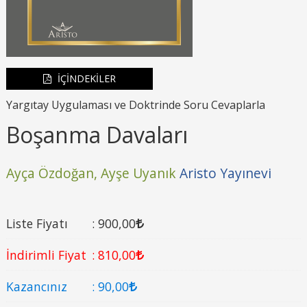
İÇİNDEKİLER
Yargıtay Uygulaması ve Doktrinde Soru Cevaplarla
Boşanma Davaları
Ayça Özdoğan,
Ayşe Uyanık
Aristo Yayınevi
Liste Fiyatı
:
900
,00
İndirimli Fiyat
:
810
,00
Kazancınız
:
90
,00