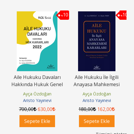
10
10
%
%
Aile Hukuku Davaları
Aile Hukuku İle İlgili
Hakkında Hukuk Genel
Anayasa Mahkemesi
H
Kurulu Kararları 2022
Kararları
Ayça Özdoğan
Ayça Özdoğan
Aristo Yayınevi
Aristo Yayınevi
700
,00
630
,00
180
,00
162
,00
Sepete Ekle
Sepete Ekle