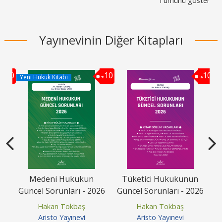
Tümünü göster
Yayınevinin Diğer Kitapları
10
10
10
Yeni Hukuk Kitabı
%
%
%
avı
Medeni Hukukun
Tüketici Hukukunun
Güncel Sorunları - 2026
Güncel Sorunları - 2026
G
Hakan Tokbaş
Hakan Tokbaş
Aristo Yayınevi
Aristo Yayınevi