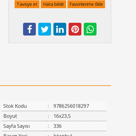
Tavsiye et
Hata bildir
Favorilerime Ekle
Stok Kodu
:
9786256018297
Boyut
:
16x23,5
Sayfa Sayısı
:
336
Basım Yeri
:
İstanbul