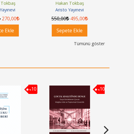
ve Detaylı Çözümleri
ve Detay
 Tokbaş
Hakan Tokbaş
Haka
 Yayınevi
Aristo Yayınevi
Arist
270
,00
550
,00
495
,00
350
,0
e Ekle
Sepete Ekle
Sep
Tümünü göster
10
10
%
%