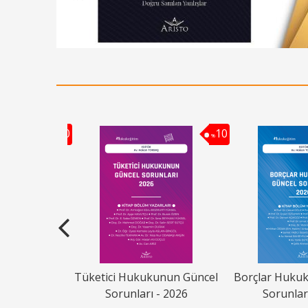
10
10
%
%
un Güncel
Tüketici Hukukunun Güncel
Borçlar Huku
- 2026
Sorunları - 2026
Sorunlar