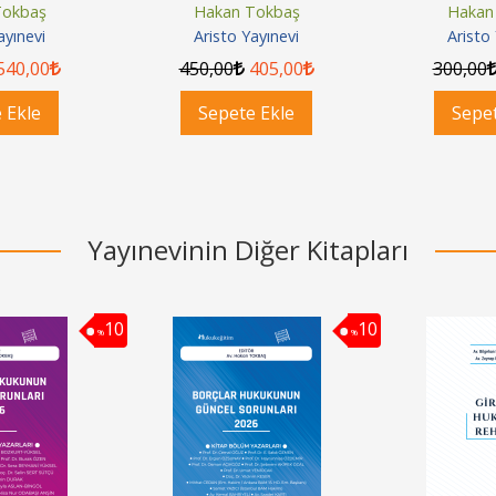
Tokbaş
Hakan Tokbaş
Hakan
ayınevi
Aristo Yayınevi
Aristo
540
,00
450
,00
405
,00
300
,00
 Ekle
Sepete Ekle
Sepet
Yayınevinin Diğer Kitapları
10
10
%
%