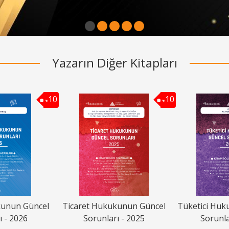
1
2
3
4
5
Yazarın Diğer Kitapları
10
10
%
%
kunun Güncel
Ticaret Hukukunun Güncel
Tüketici Huk
ı - 2026
Sorunları - 2025
Sorunla