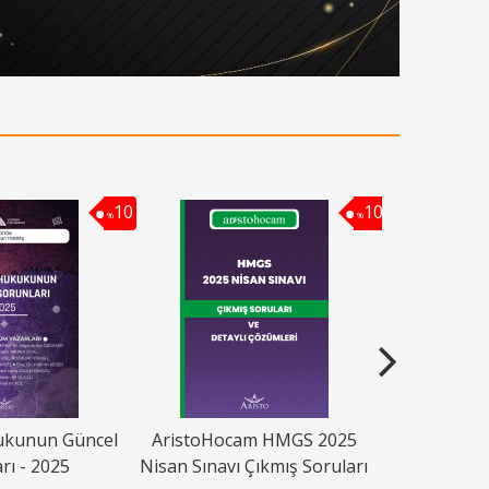
10
10
%
%
ukunun Güncel
AristoHocam HMGS 2025
AristoHo
rı - 2025
Nisan Sınavı Çıkmış Soruları
Eylül Sınavı