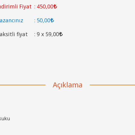
ndirimli Fiyat
:
450
,00
azancınız
:
50
,00
aksitli fiyat
:
9 x
59
,00
Açıklama
kuku