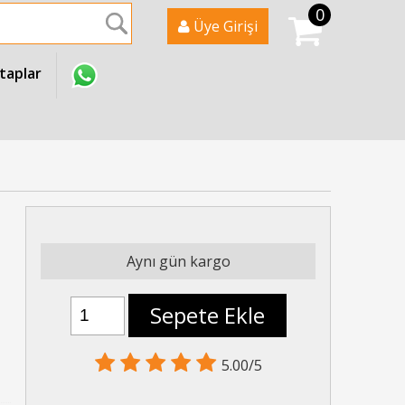
0
Ara
Üye Girişi
itaplar
Aynı gün kargo
Sepete Ekle
5.00/5