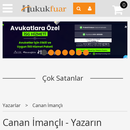
0
1
2
3
4
5
6
7
Çok Satanlar
Yazarlar
>
Canan İmançlı
Canan İmançlı - Yazarın