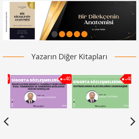
1
2
3
4
5
Yazarın Diğer Kitapları
40
40
40
%
%
%