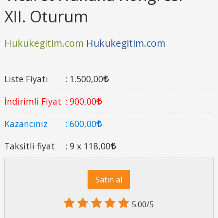
XII. Oturum
Hukukegitim.com
Hukukegitim.com
Liste Fiyatı
:
1.500
,00
İndirimli Fiyat
:
900
,00
Kazancınız
:
600
,00
Taksitli fiyat
:
9 x
118
,00
Satın al
5.00/5