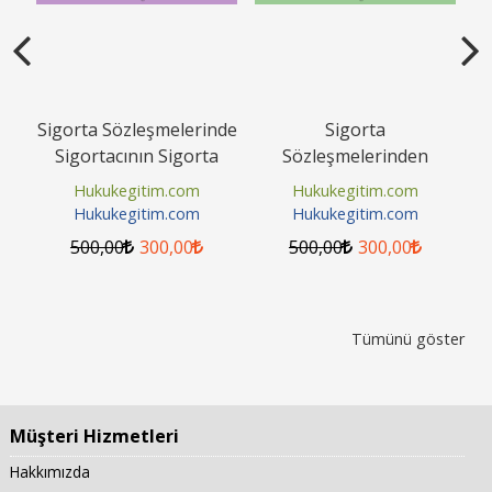
rı
Sigorta Sözleşmelerinde
Sigorta
Ş
Sigortacının Sigorta
Sözleşmelerinden
Hu
Tazminatı Borcunun
Kaynaklanan
Hukukegitim.com
Hukukegitim.com
İfası,...
Alacaklarda Zamanaşımı
Hukukegitim.com
Hukukegitim.com
Video Eğitimi
500
,00
300
,00
500
,00
300
,00
Tümünü göster
Müşteri Hizmetleri
Hakkımızda