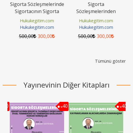
rı
Sigorta Sözleşmelerinde
Sigorta
Ş
Sigortacının Sigorta
Sözleşmelerinden
Hu
Tazminatı Borcunun
Kaynaklanan
Hukukegitim.com
Hukukegitim.com
İfası,...
Alacaklarda Zamanaşımı
Hukukegitim.com
Hukukegitim.com
Video Eğitimi
500
,00
300
,00
500
,00
300
,00
Tümünü göster
Yayınevinin Diğer Kitapları
40
40
40
%
%
%