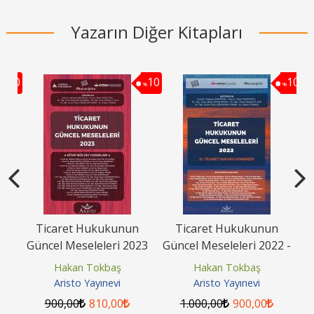
Yazarın Diğer Kitapları
10
10
10
%
%
%
ku
Ticaret Hukukunun
Ticaret Hukukunun
F
GK
Güncel Meseleleri 2023
Güncel Meseleleri 2022 -
II. Ticaret Hukuku
Hakan Tokbaş
Hakan Tokbaş
Kongresi
Aristo Yayınevi
Aristo Yayınevi
900
,00
810
,00
1.000
,00
900
,00