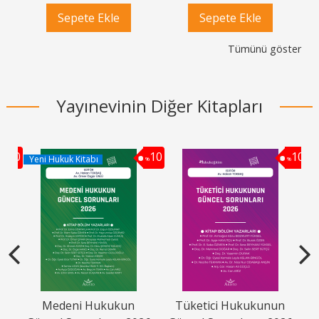
Sepete Ekle
Sepete Ekle
Tümünü göster
Yayınevinin Diğer Kitapları
10
10
10
Yeni Hukuk Kitabı
%
%
%
avı
Medeni Hukukun
Tüketici Hukukunun