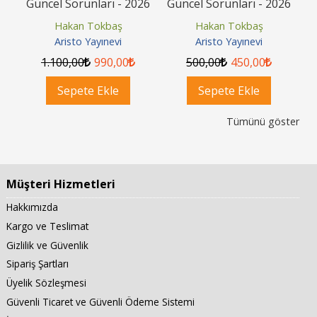
Güncel Sorunları - 2026
Güncel Sorunları - 2026
G
Hakan Tokbaş
Hakan Tokbaş
Aristo Yayınevi
Aristo Yayınevi
1.100
,00
990
,00
500
,00
450
,00
Sepete Ekle
Sepete Ekle
Tümünü göster
Müşteri Hizmetleri
Hakkımızda
Kargo ve Teslimat
Gizlilik ve Güvenlik
Sipariş Şartları
Üyelik Sözleşmesi
Güvenli Ticaret ve Güvenli Ödeme Sistemi