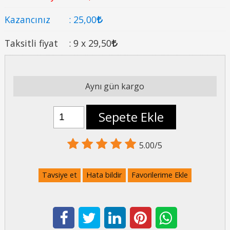
Kazancınız
:
25
,00
Taksitli fiyat
:
9 x
29
,50
Aynı gün kargo
Sepete Ekle
5.00/5
Tavsiye et
Hata bildir
Favorilerime Ekle