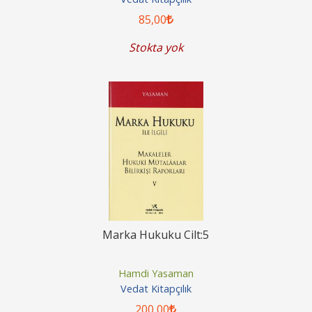
85
,00
Stokta yok
Marka Hukuku Cilt:5
Hamdi Yasaman
Vedat Kitapçılık
200
,00