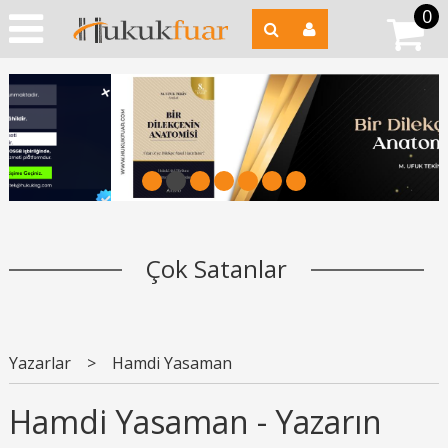
0
1
2
3
4
5
6
7
Çok Satanlar
Yazarlar
>
Hamdi Yasaman
Hamdi Yasaman - Yazarın