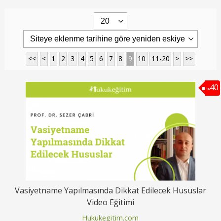
<<
<
1
2
3
4
5
6
7
8
9
10
11-20
>
>>
40
%
Vasiyetname Yapılmasında Dikkat Edilecek Hususlar
Video Eğitimi
Hukukegitim.com