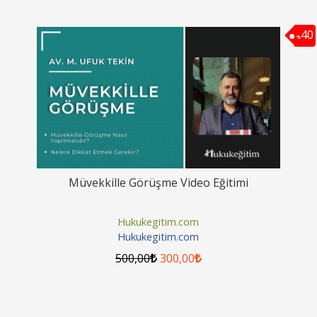
40
%
Müvekkille Görüşme Video Eğitimi
Hukukegitim.com
Hukukegitim.com
500
,00
300
,00