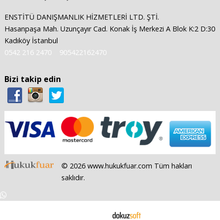
ENSTİTÜ DANIŞMANLIK HİZMETLERİ LTD. ŞTİ.
Hasanpaşa Mah. Uzunçayır Cad. Konak İş Merkezi A Blok K:2 D:30
Kadıköy İstanbul
0542 216 2470
905422162470
Bizi takip edin
© 2026 www.hukukfuar.com Tüm hakları
saklıdır.
E-ticaret