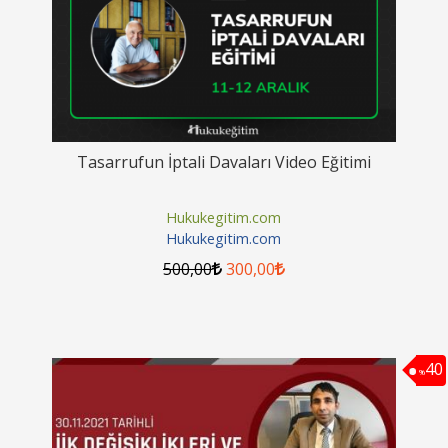
Tasarrufun İptali Davaları Video Eğitimi
Hukukegitim.com
Hukukegitim.com
500
,00
300
,00
40
%