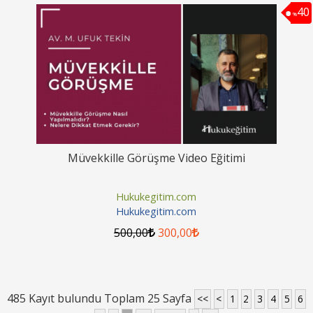
40
%
Müvekkille Görüşme Video Eğitimi
Hukukegitim.com
Hukukegitim.com
500
,00
300
,00
485 Kayıt bulundu Toplam 25 Sayfa
<<
<
1
2
3
4
5
6