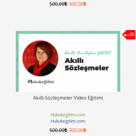
500
,00
300
,00
40
%
Akıllı Sözleşmeler Video Eğitimi
Hukukegitim.com
Hukukegitim.com
500
,00
300
,00