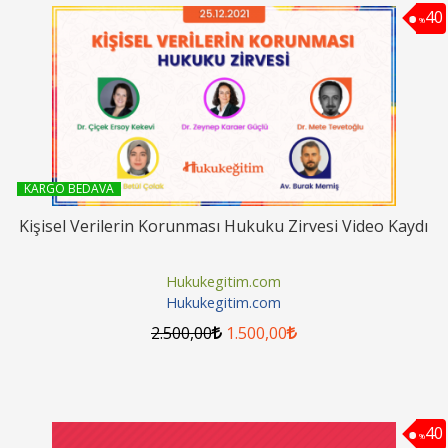
40
%
KARGO BEDAVA
Kişisel Verilerin Korunması Hukuku Zirvesi Video Kaydı
Hukukegitim.com
Hukukegitim.com
2.500
,00
1.500
,00
40
%