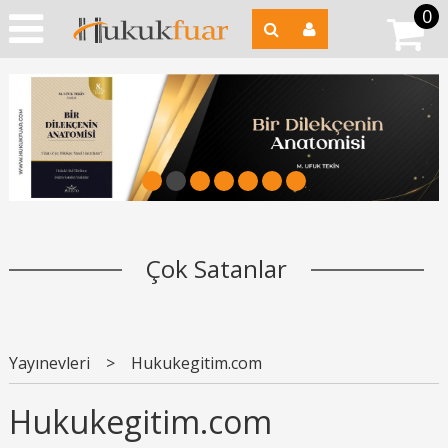
0
1
2
3
4
5
6
7
Çok Satanlar
Yayınevleri
>
Hukukegitim.com
Hukukegitim.com