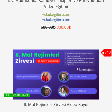
İcra Hukukunda Kambiyo Takipleri ve Püf Noktaları
Video Eğitimi
Hukukegitim.com
Hukukegitim.com
500
,00
300
,00
40
%
KARGO BEDAVA
II. Mal Rejimleri Zirvesi Video Kaydı