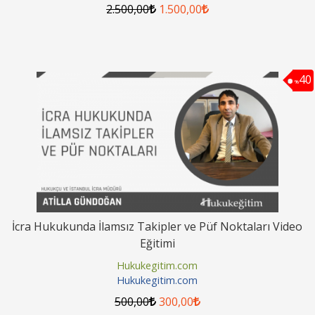
2.500
,00
1.500
,00
40
%
İcra Hukukunda İlamsız Takipler ve Püf Noktaları Video
Eğitimi
Hukukegitim.com
Hukukegitim.com
500
,00
300
,00