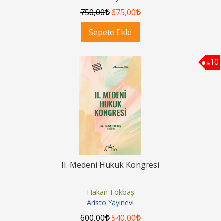
750
,00
675
,00
Sepete Ekle
10
%
II. Medeni Hukuk Kongresi
Hakan Tokbaş
Aristo Yayınevi
600
,00
540
,00