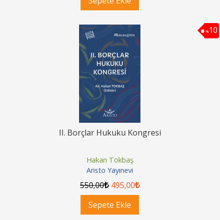
Sepete Ekle
10
%
II. Borçlar Hukuku Kongresi
Hakan Tokbaş
Aristo Yayınevi
550
,00
495
,00
Sepete Ekle