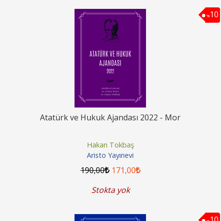
10
%
Atatürk ve Hukuk Ajandası 2022 - Mor
Hakan Tokbaş
Aristo Yayınevi
190
,00
171
,00
Stokta yok
10
%