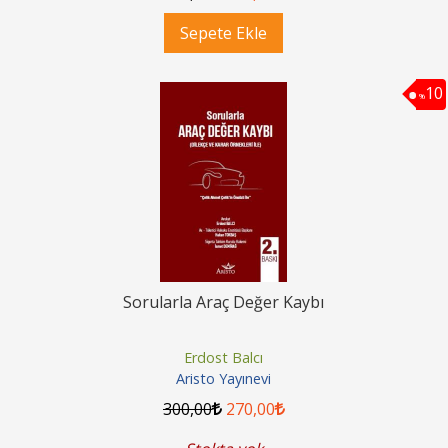
Sepete Ekle
10
%
Sorularla Araç Değer Kaybı
Erdost Balcı
Aristo Yayınevi
300
,00
270
,00