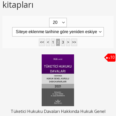
kitapları
<<
<
1
2
3
>
>>
10
%
Tüketici Hukuku Davaları Hakkında Hukuk Genel