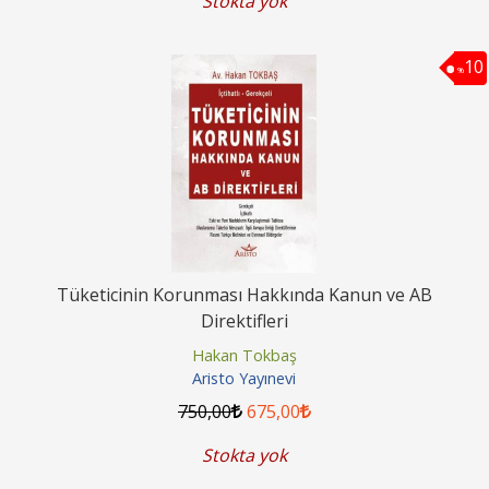
Stokta yok
10
%
Tüketicinin Korunması Hakkında Kanun ve AB
Direktifleri
Hakan Tokbaş
Aristo Yayınevi
750
,00
675
,00
Stokta yok