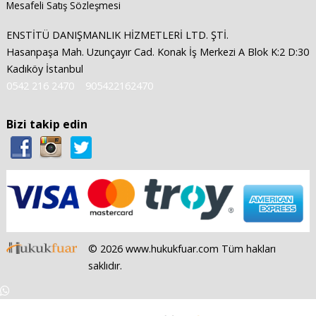
Mesafeli Satış Sözleşmesi
ENSTİTÜ DANIŞMANLIK HİZMETLERİ LTD. ŞTİ.
Hasanpaşa Mah. Uzunçayır Cad. Konak İş Merkezi A Blok K:2 D:30
Kadıköy İstanbul
0542 216 2470
905422162470
Bizi takip edin
© 2026 www.hukukfuar.com Tüm hakları
saklıdır.