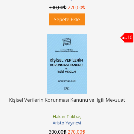
300
,00
270
,00
Sepete Ekle
10
%
Kişisel Verilerin Korunması Kanunu ve İlgili Mevzuat
Hakan Tokbaş
Aristo Yayınevi
300
,00
270
,00