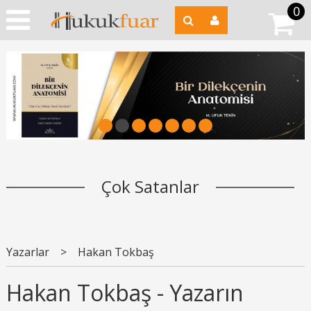
0
1
2
3
4
5
6
7
Çok Satanlar
Yazarlar
>
Hakan Tokbaş
Hakan Tokbaş - Yazarın