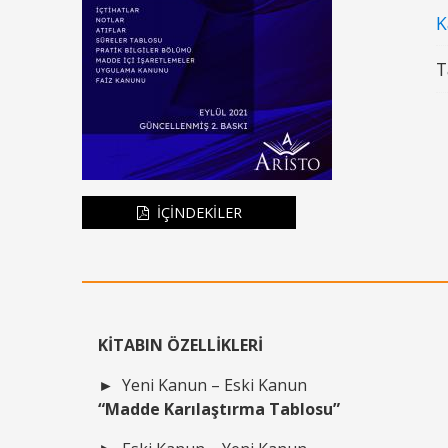
K
T
İÇİNDEKİLER
KİTABIN ÖZELLİKLERİ
►
Yeni Kanun – Eski Kanun
“Madde Karılaştırma Tablosu”