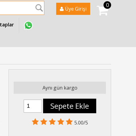
0
Ara
Üye Girişi
itaplar
Aynı gün kargo
Sepete Ekle
5.00/5