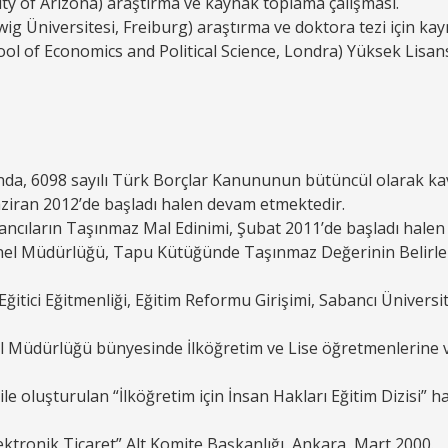
y of Arizona) araştırma ve kaynak toplama çalışması.
g Üniversitesi, Freiburg) araştırma ve doktora tezi için kay
ol of Economics and Political Science, Londra) Yüksek Lisans ç
ğında, 6098 sayılı Türk Borçlar Kanununun bütüncül olarak k
aziran 2012’de başladı halen devam etmektedir.
ncıların Taşınmaz Mal Edinimi, Şubat 2011’de başladı halen
enel Müdürlüğü, Tapu Kütüğünde Taşınmaz Değerinin Belirle
 Eğitici Eğitmenliği, Eğitim Reformu Girişimi, Sabancı Ünivers
enel Müdürlüğü bünyesinde İlköğretim ve Lise öğretmenlerine 
i ile oluşturulan “İlköğretim için İnsan Hakları Eğitim Dizisi” 
ektronik Ticaret” Alt Komite Başkanlığı, Ankara, Mart 2000.