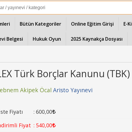
mleri
Bütün Kategoriler
Online Eğitim Girişi
E-K
evi Belgesi
Hukuk Oyun
2025 Kaynakça Dosyası
LEX Türk Borçlar Kanunu (TBK)
ebnem Akipek Öcal
Aristo Yayınevi
iste Fiyatı
:
600
,00
ndirimli Fiyat
:
540
,00