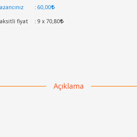
azancınız
:
60
,00
aksitli fiyat
:
9 x
70
,80
Açıklama