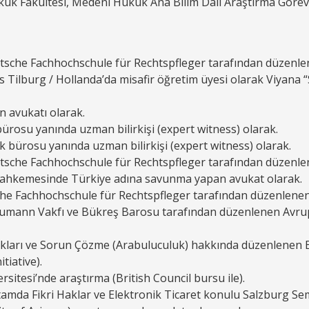
uk Fakültesi, Medeni Hukuk Ana Bilim Dalı Araştırma Görevl
sche Fachhochschule für Rechtspfleger tarafından düzenlen
es Tilburg / Hollanda’da misafir öğretim üyesi olarak Viya
 avukatı olarak.
ürosu yanında uzman bilirkişi (expert witness) olarak.
 bürosu yanında uzman bilirkişi (expert witness) olarak.
sche Fachhochschule für Rechtspfleger tarafından düzenlen
Mahkemesinde Türkiye adına savunma yapan avukat olarak.
e Fachhochschule für Rechtspfleger tarafından düzenlenen
umann Vakfı ve Bükreş Barosu tarafından düzenlenen Avrup
ları ve Sorun Çözme (Arabuluculuk) hakkında düzenlenen Eğ
tiative).
sitesi’nde araştırma (British Council bursu ile).
mda Fikri Haklar ve Elektronik Ticaret konulu Salzburg Semi