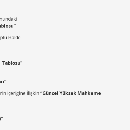
anundaki
ablosu”
plu Halde
ı Tablosu”
rı”
n İçeriğine İlişkin
“Güncel Yüksek Mahkeme
i”