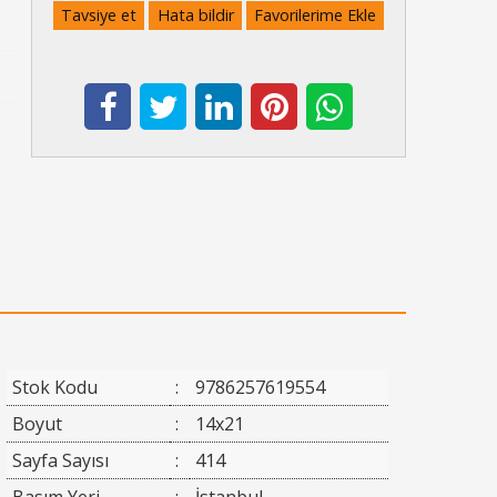
Tavsiye et
Hata bildir
Favorilerime Ekle
Stok Kodu
:
9786257619554
Boyut
:
14x21
Sayfa Sayısı
:
414
Basım Yeri
:
İstanbul