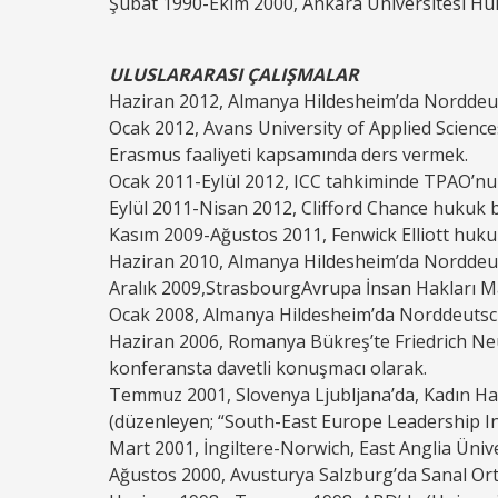
Şubat 1990-Ekim 2000, Ankara Üniversitesi Huk
ULUSLARARASI ÇALIŞMALAR
Haziran 2012, Almanya Hildesheim’da Norddeut
Ocak 2012, Avans University of Applied Scienc
Erasmus faaliyeti kapsamında ders vermek.
Ocak 2011-Eylül 2012, ICC tahkiminde TPAO’nun
Eylül 2011-Nisan 2012, Clifford Chance hukuk b
Kasım 2009-Ağustos 2011, Fenwick Elliott hukuk
Haziran 2010, Almanya Hildesheim’da Norddeut
Aralık 2009,StrasbourgAvrupa İnsan Hakları 
Ocak 2008, Almanya Hildesheim’da Norddeutsch
Haziran 2006, Romanya Bükreş’te Friedrich Ne
konferansta davetli konuşmacı olarak.
Temmuz 2001, Slovenya Ljubljana’da, Kadın Hak
(düzenleyen; “South-East Europe Leadership Ini
Mart 2001, İngiltere-Norwich, East Anglia Üniver
Ağustos 2000, Avusturya Salzburg’da Sanal Orta