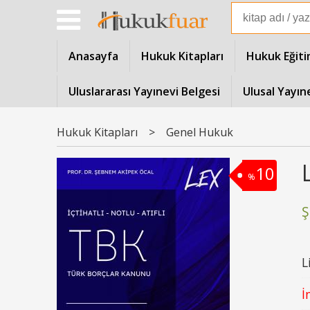
Anasayfa
Hukuk Kitapları
Hukuk Eğiti
Uluslararası Yayınevi Belgesi
Ulusal Yayın
Hukuk Kitapları
>
Genel Hukuk
10
%
Ş
L
İ