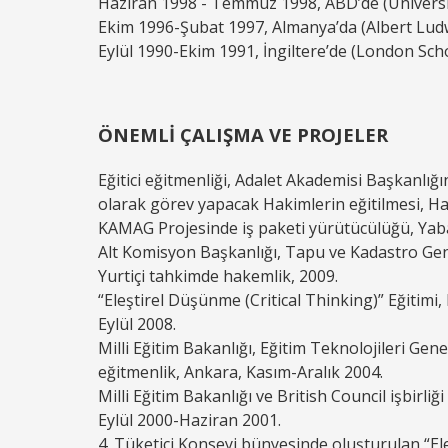
Haziran 1998 - Temmuz 1998, ABD’de (Universit
Ekim 1996-Şubat 1997, Almanya’da (Albert Ludwi
Eylül 1990-Ekim 1991, İngiltere’de (London Scho
ÖNEMLİ ÇALIŞMA VE PROJELER
Eğitici eğitmenliği, Adalet Akademisi Başkanlı
olarak görev yapacak Hakimlerin eğitilmesi, H
KAMAG Projesinde iş paketi yürütücülüğü, Yaba
Alt Komisyon Başkanlığı, Tapu ve Kadastro G
Yurtiçi tahkimde hakemlik, 2009.
“Eleştirel Düşünme (Critical Thinking)” Eğitimi,
Eylül 2008.
Milli Eğitim Bakanlığı, Eğitim Teknolojileri G
eğitmenlik, Ankara, Kasım-Aralık 2004.
Milli Eğitim Bakanlığı ve British Council işbirliğ
Eylül 2000-Haziran 2001.
4. Tüketici Konseyi bünyesinde oluşturulan “El