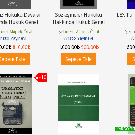
z Hukuku Davaları
Sözleşmeler Hukuku
LEX Tür
nda Hukuk Genel
Hakkında Hukuk Genel
u Kararları 2021
Kurulu Kararları 2020
nem Akipek Öcal
Şebnem Akipek Öcal
Şebn
risto Yayınevi
Aristo Yayınevi
Ar
0
,00
810
,00
1.000
,00
900
,00
60
Sepete Ekle
Sepete Ekle
S
10
%
KARGO BE