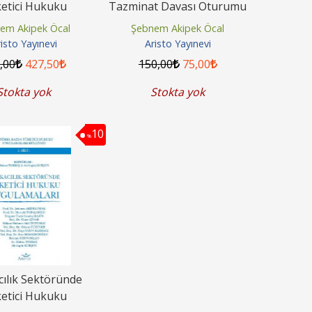
etici Hukuku
Tazminat Davası Oturumu
ygulamaları
Ses Çözümleri
em Akipek Öcal
Şebnem Akipek Öcal
isto Yayınevi
Aristo Yayınevi
5
,00
427
,50
150
,00
75
,00
Stokta yok
Stokta yok
10
%
ılık Sektöründe
etici Hukuku