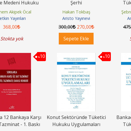
çre Medeni Hukuku
Şerhi
Tük
U
nem Akipek Öcal
Hakan Tokbaş
Şebn
etkin Yayınları
Aristo Yayınevi
Ar
368
,00
300
,00
270
,00
47
Stokta yok
Sepete Ekle
10
10
%
%
la 12 Bankaya Karşı
Konut Sektöründe Tüketici
Bankac
Tazminat - 1. Baskı
Hukuku Uygulamaları
Tük