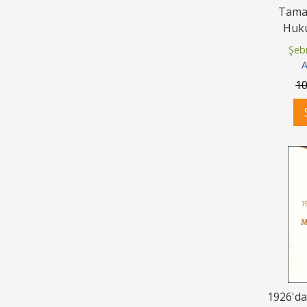
Tama
Huku
Şeb
A
1
1926'd