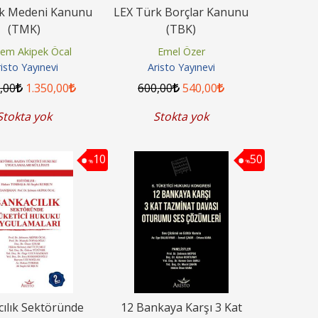
k Medeni Kanunu
LEX Türk Borçlar Kanunu
(TMK)
(TBK)
em Akipek Öcal
Emel Özer
isto Yayınevi
Aristo Yayınevi
0
,00
1.350
,00
600
,00
540
,00
Stokta yok
Stokta yok
10
50
%
%
ılık Sektöründe
12 Bankaya Karşı 3 Kat