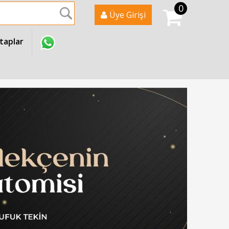
0
Ara
Üye Girişi
itaplar