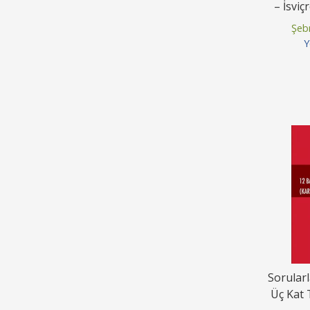
– İsvi
Şeb
Y
Sorular
Üç Kat 