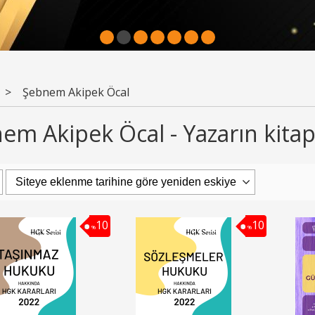
1
2
3
4
5
6
7
>
Şebnem Akipek Öcal
em Akipek Öcal - Yazarın kitap
10
10
%
%
10
10
bı
%
%