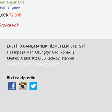
maları - 1. Baskı
em Akipek Öcal
isto Yayınevi
0
,00
72
,00
Stokta yok
ENSTİTÜ DANIŞMANLIK HİZMETLERİ LTD. ŞTİ.
Hasanpaşa Mah. Uzunçayır Cad. Konak İş
Merkezi A Blok K:2 D:30 Kadıköy İstanbul
0542 216 2470
905422162470
Bizi takip edin