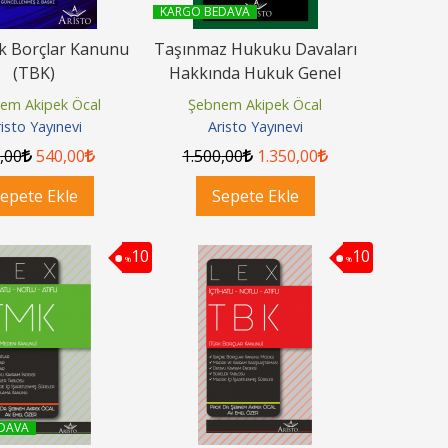
KARGO BEDAVA
k Borçlar Kanunu
Taşınmaz Hukuku Davaları
(TBK)
Hakkında Hukuk Genel
Kurulu Kararları 2020
em Akipek Öcal
Şebnem Akipek Öcal
isto Yayınevi
Aristo Yayınevi
0
,00
540
,00
1.500
,00
1.350
,00
epete Ekle
Sepete Ekle
10
10
%
%
DAVA