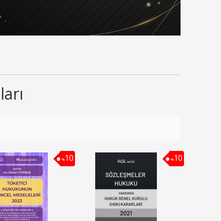
ları
10
10
%
%
10
10
%
%