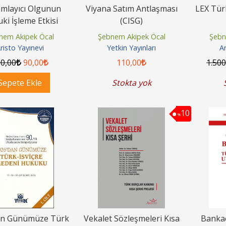
mlayıcı Olgunun
Viyana Satım Antlaşması
LEX Tür
ki İşleme Etkisi
(CISG)
nem Akipek Öcal
Şebnem Akipek Öcal
Şebn
risto Yayınevi
Yetkin Yayınları
Ar
00
,00
90
,00
110
,00
1.50
Sepete Ekle
Stokta yok
10
%
an Günümüze Türk
Vekalet Sözleşmeleri Kısa
Bankac