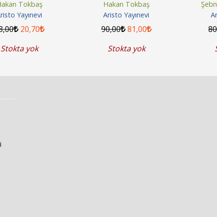
Uygula
akan Tokbaş
Hakan Tokbaş
Şebn
risto Yayınevi
Aristo Yayınevi
Ar
3
,00
20
,70
90
,00
81
,00
8
Stokta yok
Stokta yok
i