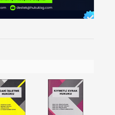
10
10
%
%