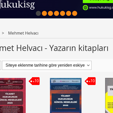
1
2
3
4
5
6
7
>
Mehmet Helvacı
et Helvacı - Yazarın kitapları
10
10
%
%
10
10
Yeni Hukuk Kitabı
%
%