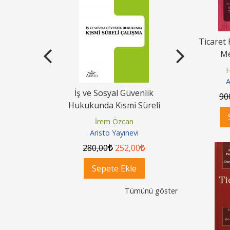
Ticaret
Me
H
A
ak Davaları
İş ve Sosyal Güvenlik
Vekalet S
90
 Yasasına
Hukukunda Kısmi Süreli
Şerhi Tür
Çalışma
Kısa 
Çelik
İrem Özcan
Hak
nevi
Aristo Yayınevi
Aris
80
,00
280
,00
252
,00
300
,
ok
Sepete Ekle
Se
Tümünü göster