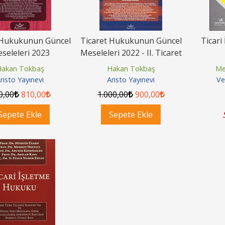
 Hukukunun Güncel
Ticaret Hukukunun Güncel
Ticari
seleleri 2023
Meseleleri 2022 - II. Ticaret
Hukuku Kongresi
akan Tokbaş
Hakan Tokbaş
Me
risto Yayınevi
Aristo Yayınevi
Ve
özleşmeleri Kısa
HMGS 2026 Nisan Sınavı
S
0
,00
810
,00
1.000
,00
900
,00
k Borçlar Kanunu
Çıkmış Soruları ve Detaylı
Sepete Ekle
Sepete Ekle
Şerhi Projesi
Çözümleri
an Tokbaş
Aristohocam
to Yayınevi
Aristo Yayınevi
00
270
,00
1.100
,00
990
,00
pete Ekle
Sepete Ekle