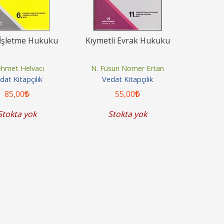
 İşletme Hukuku
Kıymetli Evrak Hukuku
hmet Helvacı
N. Füsun Nomer Ertan
dat Kitapçılık
Vedat Kitapçılık
osyal Medyada Hukuk
Tazminat ve Alacak Davaları
85
,00
55
,00
Rehberi
Hukuk Yargılama Yasasına
Stokta yok
Stokta yok
Göre
M. Mirkan Dinçbay
Çelik Ahmet Çelik
Aristo Yayınevi
Aristo Yayınevi
400
,00
360
,00
1.200
,00
1.080
,00
Sepete Ekle
Stokta yok