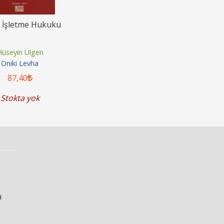
i İşletme Hukuku
üseyin Ülgen
Oniki Levha
87
,40
Stokta yok
i