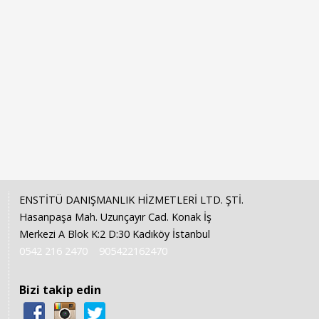
ENSTİTÜ DANIŞMANLIK HİZMETLERİ LTD. ŞTİ.
Hasanpaşa Mah. Uzunçayır Cad. Konak İş
Merkezi A Blok K:2 D:30 Kadıköy İstanbul
0542 216 2470
905422162470
Bizi takip edin