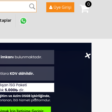
0
Ara
Üye Girişi
itaplar