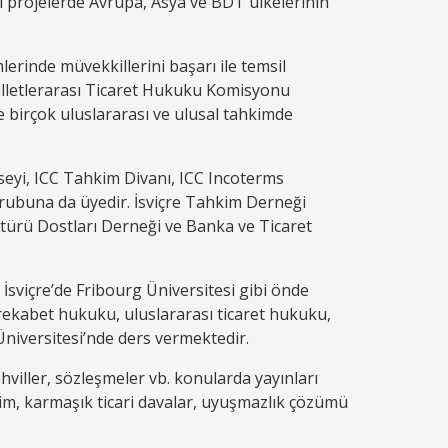
esi projelerde Avrupa, Asya ve BDT ülkelerinin
erinde müvekkillerini başarı ile temsil
 Milletlerarası Ticaret Hukuku Komisyonu
 birçok uluslararası ve ulusal tahkimde
seyi, ICC Tahkim Divanı, ICC Incoterms
grubuna da üyedir. İsviçre Tahkim Derneği
ltürü Dostları Derneği ve Banka ve Ticaret
sviçre’de Fribourg Üniversitesi gibi önde
 rekabet hukuku, uluslararası ticaret hukuku,
Üniversitesi’nde ders vermektedir.
hviller, sözleşmeler vb. konularda yayınları
kim, karmaşık ticari davalar, uyuşmazlık çözümü