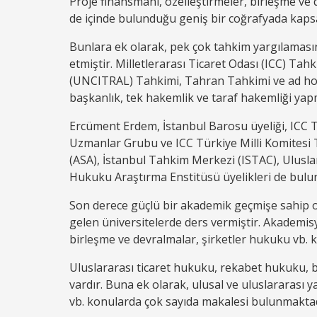
Proje finansmanı, özelleştirmeler, birleşme ve d
de içinde bulunduğu geniş bir coğrafyada kaps
Bunlara ek olarak, pek çok tahkim yargılamasınd
etmiştir. Milletlerarası Ticaret Odası (ICC) Ta
(UNCITRAL) Tahkimi, Tahran Tahkimi ve ad hoc 
başkanlık, tek hakemlik ve taraf hakemliği yapm
Ercüment Erdem, İstanbul Barosu üyeliği, ICC 
Uzmanlar Grubu ve ICC Türkiye Milli Komitesi T
(ASA), İstanbul Tahkim Merkezi (ISTAC), Ulusla
Hukuku Araştırma Enstitüsü üyelikleri de bulu
Son derece güçlü bir akademik geçmişe sahip ol
gelen üniversitelerde ders vermiştir. Akademisy
birleşme ve devralmalar, şirketler hukuku vb. 
Uluslararası ticaret hukuku, rekabet hukuku, bi
vardır. Buna ek olarak, ulusal ve uluslararası
vb. konularda çok sayıda makalesi bulunmakta