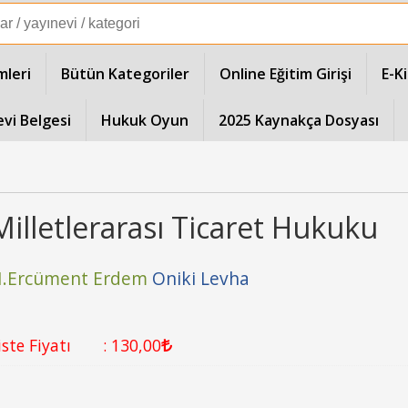
mleri
Bütün Kategoriler
Online Eğitim Girişi
E-K
evi Belgesi
Hukuk Oyun
2025 Kaynakça Dosyası
Milletlerarası Ticaret Hukuku
.Ercüment Erdem
Oniki Levha
iste Fiyatı
:
130
,00