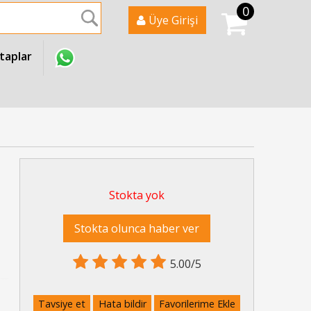
0
Ara
Üye Girişi
itaplar
Stokta yok
Stokta olunca haber ver
5.00/5
Tavsiye et
Hata bildir
Favorilerime Ekle