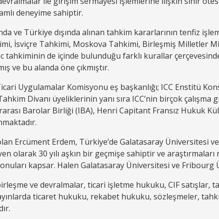
evralmalar ile girişim sermayesi işlemlerine ilişkin sınır öt
amlı deneyime sahiptir.
a ve Türkiye dışında alınan tahkim kararlarının tenfiz işleml
hkimi, İsviçre Tahkimi, Moskova Tahkimi, Birleşmiş Milletler
tahkiminin de içinde bulunduğu farklı kurallar çerçevesinde
ış ve bu alanda öne çıkmıştır.
Ticari Uygulamalar Komisyonu eş başkanlığı; ICC Enstitü Kon
ahkim Divanı üyeliklerinin yanı sıra ICC’nin birçok çalışma 
rarası Barolar Birliği (IBA), Henri Capitant Fransız Hukuk Kü
nmaktadır.
an Ercüment Erdem, Türkiye’de Galatasaray Üniversitesi ve İ
en olarak 30 yılı aşkın bir geçmişe sahiptir ve araştırmaları
konuları kapsar. Halen Galatasaray Üniversitesi ve Fribourg 
rleşme ve devralmalar, ticari işletme hukuku, CIF satışlar, ta
 yayınlarda ticaret hukuku, rekabet hukuku, sözleşmeler, tah
dır.