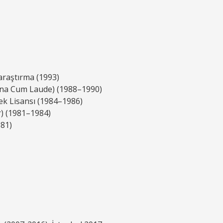
raştırma (1993)
agna Cum Laude) (1988–1990)
ek Lisansı (1984–1986)
r) (1981–1984)
981)