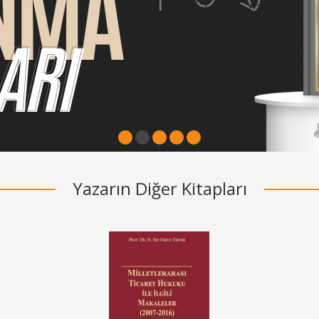
1
2
3
4
5
Yazarın Diğer Kitapları