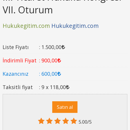
VII. Oturum
Hukukegitim.com
Hukukegitim.com
Liste Fiyatı
:
1.500
,00
İndirimli Fiyat
:
900
,00
Kazancınız
:
600
,00
Taksitli fiyat
:
9 x
118
,00
Satın al
5.00/5