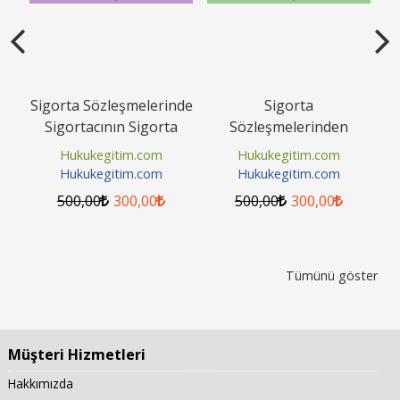
rı
Sigorta Sözleşmelerinde
Sigorta
Ş
Sigortacının Sigorta
Sözleşmelerinden
Hu
Tazminatı Borcunun
Kaynaklanan
Hukukegitim.com
Hukukegitim.com
İfası,...
Alacaklarda Zamanaşımı
Hukukegitim.com
Hukukegitim.com
Video Eğitimi
500
,00
300
,00
500
,00
300
,00
Tümünü göster
Müşteri Hizmetleri
Hakkımızda