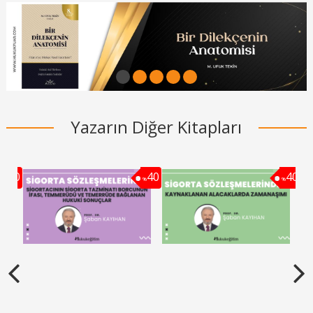
1
2
3
4
5
Yazarın Diğer Kitapları
40
40
40
%
%
%