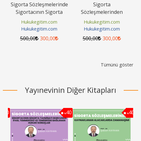
rı
Sigorta Sözleşmelerinde
Sigorta
Ş
Sigortacının Sigorta
Sözleşmelerinden
Hu
Tazminatı Borcunun
Kaynaklanan
Hukukegitim.com
Hukukegitim.com
İfası,...
Alacaklarda Zamanaşımı
Hukukegitim.com
Hukukegitim.com
Video Eğitimi
500
,00
300
,00
500
,00
300
,00
Tümünü göster
Yayınevinin Diğer Kitapları
40
40
40
%
%
%