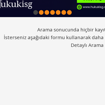
1
2
3
4
5
6
7
Arama sonucunda hiçbir kayı
İsterseniz aşağıdaki formu kullanarak daha 
Detaylı Arama
10
10
Yeni Hukuk Kitabı
%
%