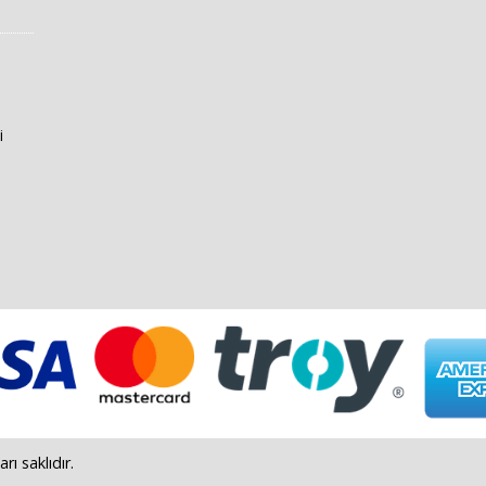
i
 saklıdır.