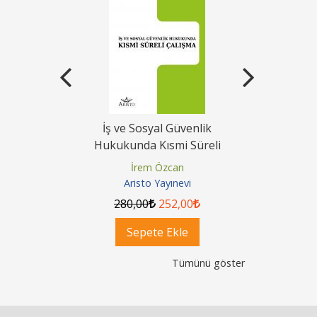
ak Davaları
İş ve Sosyal Güvenlik
Vekalet S
 Yasasına
Hukukunda Kısmi Süreli
Şerhi Tür
Çalışma
Kısa 
Çelik
İrem Özcan
Hak
nevi
Aristo Yayınevi
Aris
80
,00
280
,00
252
,00
300
,
ok
Sepete Ekle
Se
Tümünü göster