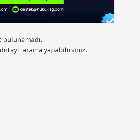
t bulunamadı.
detaylı arama yapabilirsiniz.
10
10
%
%