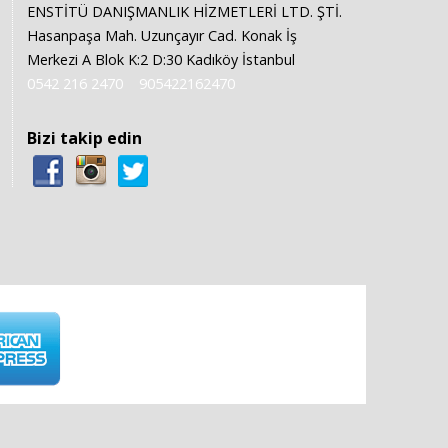
ENSTİTÜ DANIŞMANLIK HİZMETLERİ LTD. ŞTİ.
Hasanpaşa Mah. Uzunçayır Cad. Konak İş
Merkezi A Blok K:2 D:30 Kadıköy İstanbul
0542 216 2470
905422162470
Bizi takip edin