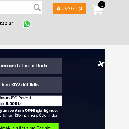
0
Ara
Üye Girişi
itaplar