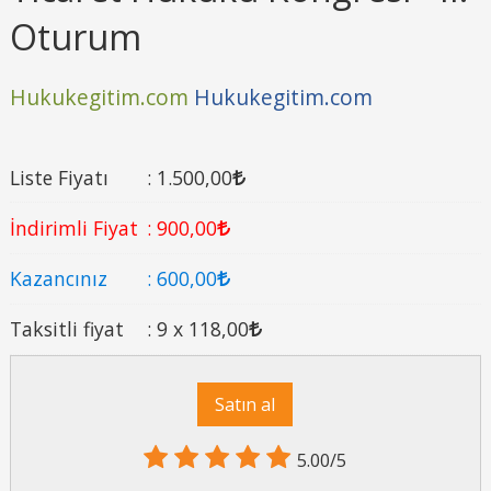
Oturum
Hukukegitim.com
Hukukegitim.com
Liste Fiyatı
:
1.500
,00
İndirimli Fiyat
:
900
,00
Kazancınız
:
600
,00
Taksitli fiyat
:
9 x
118
,00
Satın al
5.00/5