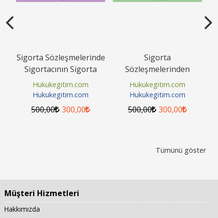
rı
Sigorta Sözleşmelerinde
Sigorta
Ş
Sigortacının Sigorta
Sözleşmelerinden
Hu
Tazminatı Borcunun
Kaynaklanan
Hukukegitim.com
Hukukegitim.com
İfası,...
Alacaklarda Zamanaşımı
Hukukegitim.com
Hukukegitim.com
Video Eğitimi
500
,00
300
,00
500
,00
300
,00
Tümünü göster
Müşteri Hizmetleri
Hakkımızda