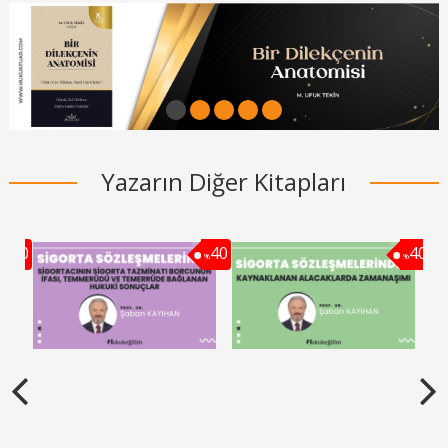
1
2
3
4
5
Yazarın Diğer Kitapları
40
40
40
%
%
%