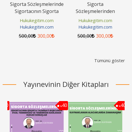
rı
Sigorta Sözleşmelerinde
Sigorta
Ş
Sigortacının Sigorta
Sözleşmelerinden
Hu
Tazminatı Borcunun
Kaynaklanan
Hukukegitim.com
Hukukegitim.com
İfası,...
Alacaklarda Zamanaşımı
Hukukegitim.com
Hukukegitim.com
Video Eğitimi
500
,00
300
,00
500
,00
300
,00
Tümünü göster
Yayınevinin Diğer Kitapları
40
40
40
%
%
%