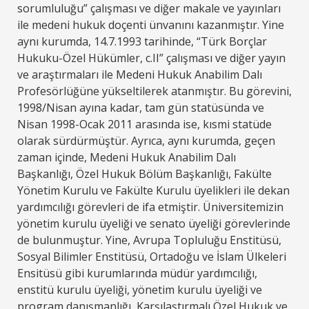
sorumluluğu” çalışması ve diğer makale ve yayınları
ile medeni hukuk doçenti ünvanını kazanmıştır. Yine
aynı kurumda, 14.7.1993 tarihinde, “Türk Borçlar
Hukuku-Özel Hükümler, c.II” çalışması ve diğer yayın
ve araştırmaları ile Medeni Hukuk Anabilim Dalı
Profesörlüğüne yükseltilerek atanmıştır. Bu görevini,
1998/Nisan ayına kadar, tam gün statüsünda ve
Nisan 1998-Ocak 2011 arasında ise, kısmi statüde
olarak sürdürmüştür. Ayrıca, aynı kurumda, geçen
zaman içinde, Medeni Hukuk Anabilim Dalı
Başkanlığı, Özel Hukuk Bölüm Başkanlığı, Fakülte
Yönetim Kurulu ve Fakülte Kurulu üyelikleri ile dekan
yardımcılığı görevleri de ifa etmiştir. Üniversitemizin
yönetim kurulu üyeliği ve senato üyeliği görevlerinde
de bulunmuştur. Yine, Avrupa Topluluğu Enstitüsü,
Sosyal Bilimler Enstitüsü, Ortadoğu ve İslam Ülkeleri
Ensitüsü gibi kurumlarında müdür yardımcılığı,
enstitü kurulu üyeliği, yönetim kurulu üyeliği ve
program danışmanlığı, Karşılaştırmalı Özel Hukuk ve