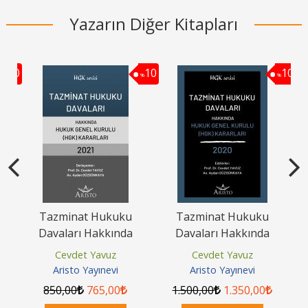
Yazarın Diğer Kitapları
10
10
10
%
%
%
Tazminat Hukuku
Tazminat Hukuku
Davaları Hakkında
Davaları Hakkında
u
Hukuk Genel Kurulu
Hukuk Genel Kurulu
Cevdet Yavuz
Cevdet Yavuz
Kararları 2021
Kararları 2020
Aristo Yayınevi
Aristo Yayınevi
850
,00
765
,00
1.500
,00
1.350
,00