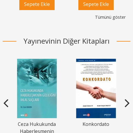
Sepete Ekle
Sepete Ekle
Tümünü göster
Yayınevinin Diğer Kitapları
el
Ceza Hukukunda
Konkordato
Haberleşmenin