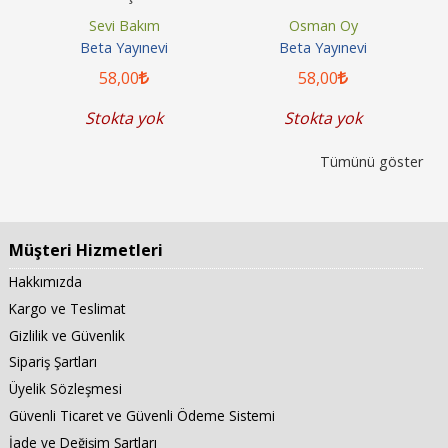
Gizliliğini İhlal Suçları
Sevi Bakım
Osman Oy
Beta Yayınevi
Beta Yayınevi
58
,00
58
,00
Stokta yok
Stokta yok
Tümünü göster
Müşteri Hizmetleri
Hakkımızda
Kargo ve Teslimat
Gizlilik ve Güvenlik
Sipariş Şartları
Üyelik Sözleşmesi
Güvenli Ticaret ve Güvenli Ödeme Sistemi
İade ve Değişim Şartları