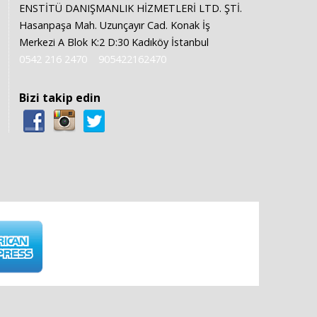
ENSTİTÜ DANIŞMANLIK HİZMETLERİ LTD. ŞTİ.
Hasanpaşa Mah. Uzunçayır Cad. Konak İş
Merkezi A Blok K:2 D:30 Kadıköy İstanbul
0542 216 2470
905422162470
Bizi takip edin