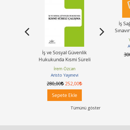
İş Sa
Sınavı
A
ak Davaları
İş ve Sosyal Güvenlik
Vekalet S
30
 Yasasına
Hukukunda Kısmi Süreli
Şerhi Tür
Çalışma
Kısa 
Çelik
İrem Özcan
Hak
nevi
Aristo Yayınevi
Aris
80
,00
280
,00
252
,00
300
,
ok
Sepete Ekle
Se
Tümünü göster