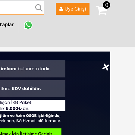
0
Ara
Üye Girişi
itaplar