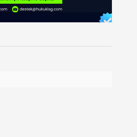
10
10
%
%