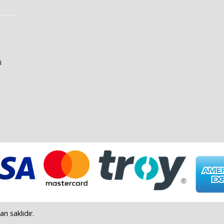
i
 saklıdır.