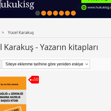
1
2
3
4
5
6
7
>
Yücel Karakuş
 Karakuş - Yazarın kitapları
50
%
10
10
Yeni Hukuk Kitabı
%
%