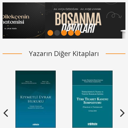
1
2
3
4
5
Yazarın Diğer Kitapları