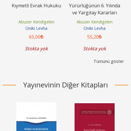
ku
Kıymetli Evrak Hukuku
Yürürlüğünün 6. Yılında
ve Yargıtay Kararları
T
Işığında Türk Ticaret...
Abuzer Kendigelen
Abuzer Kendigelen
Oniki Levha
Oniki Levha
65
,00
55
,20
Stokta yok
Stokta yok
Tümünü göster
Yayınevinin Diğer Kitapları