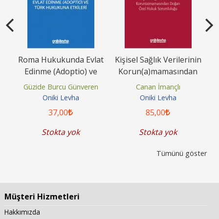
t
Roma Hukukunda Evlat
Kişisel Sağlık Verilerinin
Edinme (Adoptio) ve
Korun(a)mamasından
S
Türk Hukukuna Etkileri
Doğan Özel Hukuk
Güzide Burcu Günveren
Canan İmançlı
Sorumluluğu
Oniki Levha
Oniki Levha
37
,00
85
,00
Stokta yok
Stokta yok
Tümünü göster
Müşteri Hizmetleri
Hakkımızda