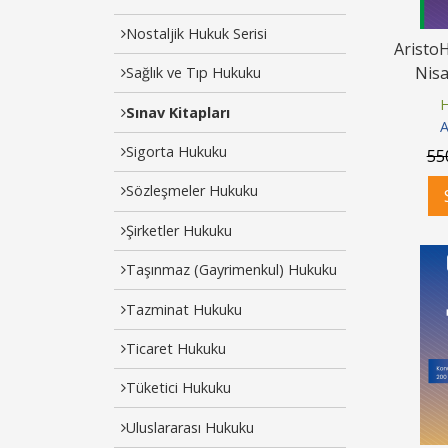
Nostaljik Hukuk Serisi
Aristo
Nisa
Sağlık ve Tıp Hukuku
Soru
H
Sınav Kitapları
A
Sigorta Hukuku
55
Sözleşmeler Hukuku
Şirketler Hukuku
Taşınmaz (Gayrimenkul) Hukuku
Tazminat Hukuku
Ticaret Hukuku
Tüketici Hukuku
Uluslararası Hukuku