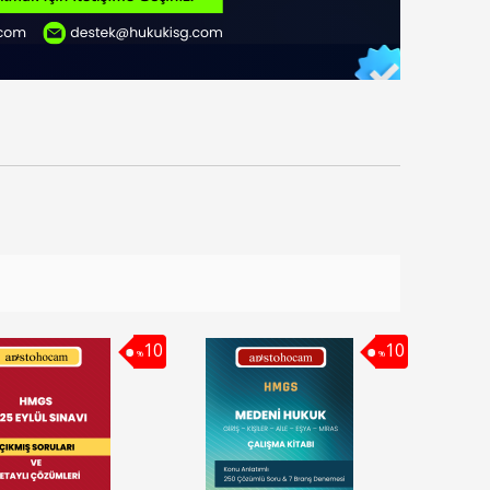
10
10
%
%