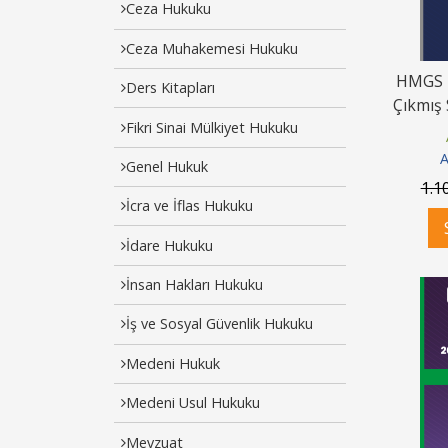
Ceza Hukuku
Ceza Muhakemesi Hukuku
HMGS 2
Ders Kitapları
Çıkmış 
Fikri Sinai Mülkiyet Hukuku
A
Genel Hukuk
1.1
İcra ve İflas Hukuku
İdare Hukuku
İnsan Hakları Hukuku
İş ve Sosyal Güvenlik Hukuku
Medeni Hukuk
Medeni Usul Hukuku
Mevzuat