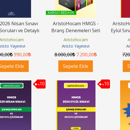
KARGO BEDAVA
026 Nisan Sınavı
AristoHocam HMGS -
Aristo
Soruları ve Detaylı
Branş Denemeleri Seti
Eylül Sın
Çözümleri
ve De
Aristohocam
Aristohocam
A
risto Yayınevi
Aristo Yayınevi
Ar
00
,00
990
,00
8.000
,00
7.200
,00
72
Sepete Ekle
Sepete Ekle
S
10
10
%
%