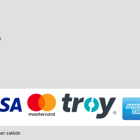
i
 saklıdır.