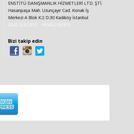
ENSTİTÜ DANIŞMANLIK HİZMETLERİ LTD. ŞTİ.
Hasanpaşa Mah. Uzunçayır Cad. Konak İş
Merkezi A Blok K:2 D:30 Kadıköy İstanbul
0542 216 2470
905422162470
Bizi takip edin