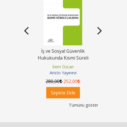
ak Davaları
İş ve Sosyal Güvenlik
Vekalet S
 Yasasına
Hukukunda Kısmi Süreli
Şerhi Tür
Çalışma
Kısa 
Çelik
İrem Özcan
Hak
nevi
Aristo Yayınevi
Aris
80
,00
280
,00
252
,00
300
,
ok
Sepete Ekle
Se
Tümünü göster