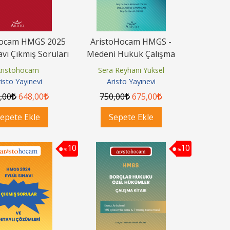
Hocam HMGS 2025
AristoHocam HMGS -
avı Çıkmış Soruları
Medeni Hukuk Çalışma
taylı Çözümleri
Kitabı
ristohocam
Sera Reyhani Yüksel
isto Yayınevi
Aristo Yayınevi
0
,00
648
,00
750
,00
675
,00
epete Ekle
Sepete Ekle
10
10
%
%