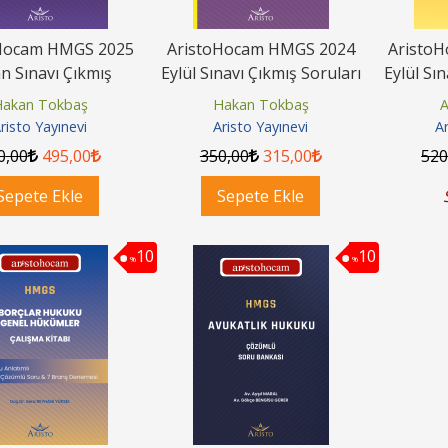
Hocam HMGS 2025
AristoHocam HMGS 2024
Aristo
n Sınavı Çıkmış
Eylül Sınavı Çıkmış Soruları
Eylül Sı
ları ve Detaylı
ve Detaylı Çözümleri
ve De
akan Tokbaş
Hakan Tokbaş
A
Çözümleri
risto Yayınevi
Aristo Yayınevi
Ar
0
,00
495
,00
350
,00
315
,00
52
Sepete Ekle
Sepete Ekle
10
10
%
%