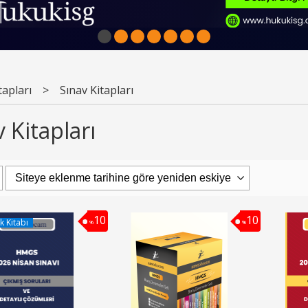
1
2
3
4
5
6
7
apları
>
Sınav Kitapları
 Kitapları
10
10
k Kitabı
%
%