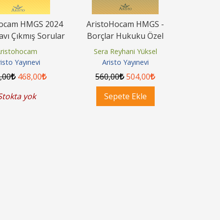
Hocam HMGS 2024
AristoHocam HMGS -
navı Çıkmış Sorular
Borçlar Hukuku Özel
taylı Çözümleri
Hükümler Çalışma Kitabı
ristohocam
Sera Reyhani Yüksel
isto Yayınevi
Aristo Yayınevi
0
,00
468
,00
560
,00
504
,00
Stokta yok
Sepete Ekle