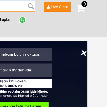
0
Ara
Üye Girişi
itaplar