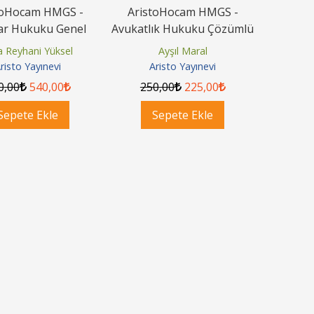
toHocam HMGS -
AristoHocam HMGS -
ar Hukuku Genel
Avukatlık Hukuku Çözümlü
er Çalışma Kitabı
Soru Bankası
a Reyhani Yüksel
Ayşıl Maral
risto Yayınevi
Aristo Yayınevi
0
,00
540
,00
250
,00
225
,00
Sepete Ekle
Sepete Ekle
10
10
Yeni Hukuk Kitabı
%
%