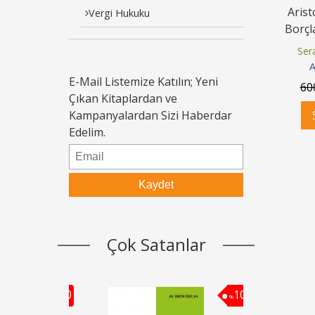
Aris
Vergi Hukuku
Borçl
Hüküml
Ser
A
E-Mail Listemize Katılın; Yeni
60
Çıkan Kitaplardan ve
Kampanyalardan Sizi Haberdar
Edelim.
Çok Satanlar
10
10
%
%