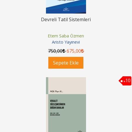
Devreli Tatil Sistemleri
Etem Saba Özmen
Aristo Yayınevi
750
,00
675
,00
Sepete Ekle
10
%