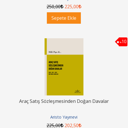
250
,00
225
,00
Sepete Ekle
10
%
Araç Satış Sözleşmesinden Doğan Davalar
Aristo Yayınevi
225
,00
202
,50