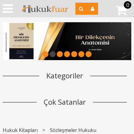
0
1
2
3
4
5
6
7
Kategoriler
Çok Satanlar
Hukuk Kitapları
>
Sözleşmeler Hukuku