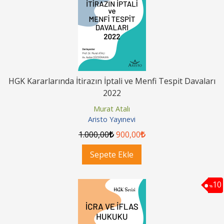
HGK Kararlarında İtirazın İptali ve Menfi Tespit Davaları
2022
Murat Atalı
Aristo Yayınevi
1.000
,00
900
,00
Sepete Ekle
10
%