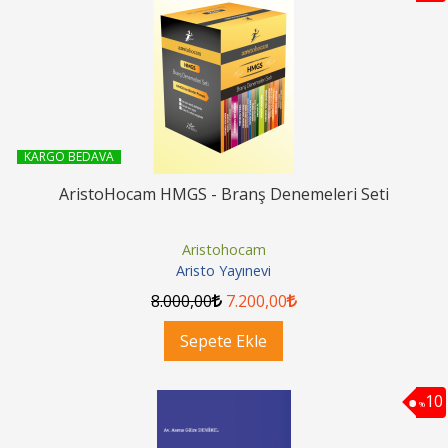
KARGO BEDAVA
AristoHocam HMGS - Branş Denemeleri Seti
Aristohocam
Aristo Yayınevi
8.000
,00
7.200
,00
Sepete Ekle
10
%