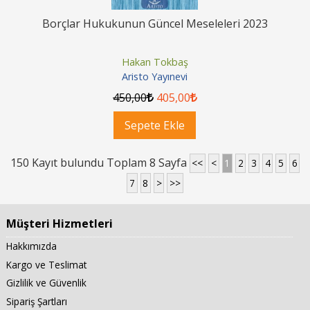
Borçlar Hukukunun Güncel Meseleleri 2023
Hakan Tokbaş
Aristo Yayınevi
450
,00
405
,00
Sepete Ekle
150 Kayıt bulundu Toplam 8 Sayfa
<<
<
1
2
3
4
5
6
7
8
>
>>
Müşteri Hizmetleri
Hakkımızda
Kargo ve Teslimat
Gizlilik ve Güvenlik
Sipariş Şartları