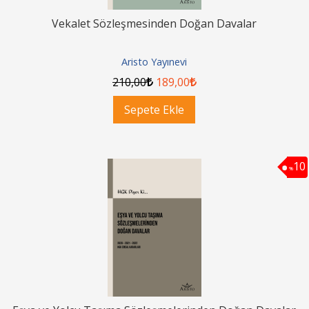
Vekalet Sözleşmesinden Doğan Davalar
Aristo Yayınevi
210
,00
189
,00
Sepete Ekle
10
%