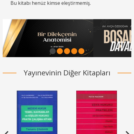
Bu kitabı henüz kimse eleştirmemiş.
1
2
3
4
5
Yayınevinin Diğer Kitapları