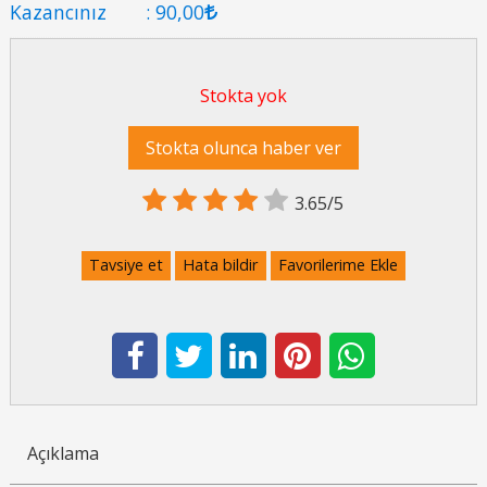
Kazancınız
:
90
,00
Stokta yok
Stokta olunca haber ver
3.65/5
Tavsiye et
Hata bildir
Favorilerime Ekle
Açıklama