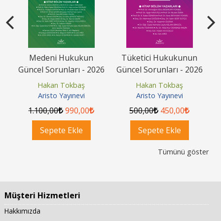
avı
Medeni Hukukun
Tüketici Hukukunun
Güncel Sorunları - 2026
Güncel Sorunları - 2026
G
Hakan Tokbaş
Hakan Tokbaş
Aristo Yayınevi
Aristo Yayınevi
1.100
,00
990
,00
500
,00
450
,00
Sepete Ekle
Sepete Ekle
Tümünü göster
Müşteri Hizmetleri
Hakkımızda