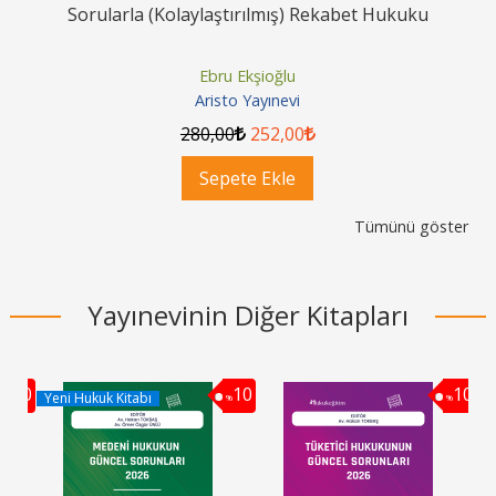
Sorularla (Kolaylaştırılmış) Rekabet Hukuku
Ebru Ekşioğlu
Aristo Yayınevi
280
,00
252
,00
Sepete Ekle
Tümünü göster
Yayınevinin Diğer Kitapları
10
10
10
Yeni Hukuk Kitabı
%
%
%