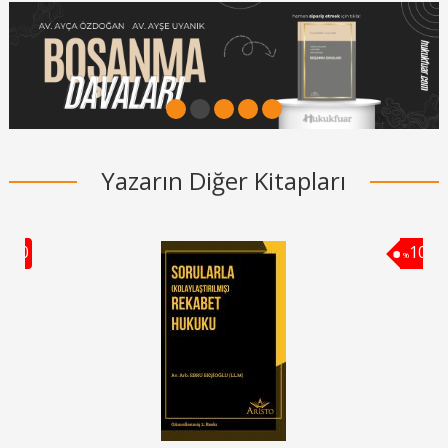
1
2
3
4
5
Yazarın Diğer Kitapları
10
10
%
%