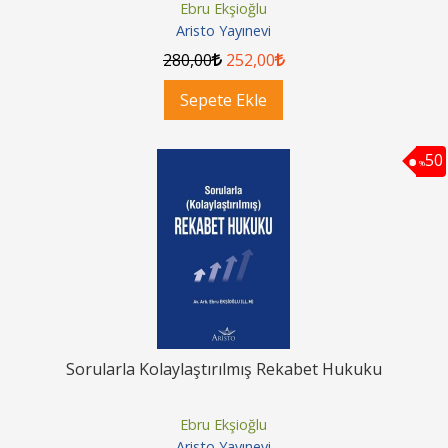
Ebru Ekşioğlu
Aristo Yayınevi
280
,00
252
,00
Sepete Ekle
50
%
Sorularla Kolaylaştırılmış Rekabet Hukuku
Ebru Ekşioğlu
Aristo Yayınevi