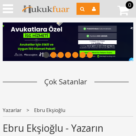
0
1
2
3
4
5
6
7
Çok Satanlar
Yazarlar
>
Ebru Ekşioğlu
Ebru Ekşioğlu - Yazarın