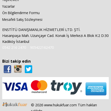
Yazarlar
Ön Bilgilendirme Formu
Mesafeli Satış Sözleşmesi
ENSTİTÜ DANIŞMANLIK HİZMETLERİ LTD. ŞTİ.
Hasanpaşa Mah. Uzunçayır Cad. Konak İş Merkezi A Blok K:2 D:30
Kadıköy İstanbul
0542 216 2470
905422162470
Bizi takip edin
© 2026 www.hukukfuar.com Tüm hakları
saklıdır.