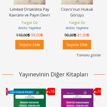
ay
Cicero'nun Hukuk
Borçlu Temerrüdünde
ri
Görüşü
Sözleşmeden Dönmenin
B
Bu Sözleşme
Turgut Öz
Turgut Öz
Gereğince...
Aristo Yayınevi
Aristo Yayınevi
90
,00
81
,00
115
,00
103
,50
Sepete Ekle
Sepete Ekle
Tümünü göster
Yayınevinin Diğer Kitapları
10
10
10
%
%
%