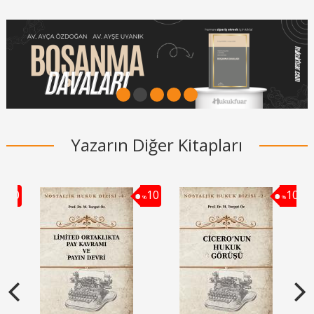
1
2
3
4
5
Yazarın Diğer Kitapları
10
10
10
%
%
%