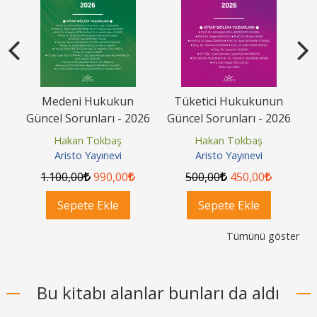
Tüketici Hukukunun
Borçlar Hukukunun
G
26
Güncel Sorunları - 2026
Güncel Sorunları - 2026
Hakan Tokbaş
Hakan Tokbaş
Aristo Yayınevi
Aristo Yayınevi
500
,00
450
,00
600
,00
540
,00
Sepete Ekle
Sepete Ekle
Tümünü göster
Bu kitabı alanlar bunları da aldı