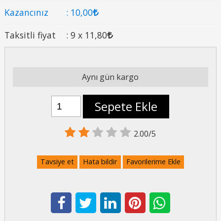
Kazancınız
:
10
,00
Taksitli fiyat
:
9 x
11
,80
Aynı gün kargo
Sepete Ekle
2.00/5
Tavsiye et
Hata bildir
Favorilerime Ekle