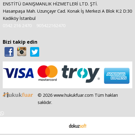
ENSTİTÜ DANIŞMANLIK HİZMETLERİ LTD. ŞTİ.
Hasanpaşa Mah. Uzunçayır Cad. Konak İş Merkezi A Blok K:2 D:30
Kadıköy İstanbul
0542 216 2470
905422162470
Bizi takip edin
© 2026 www.hukukfuar.com Tüm hakları
saklıdır.
E-ticaret