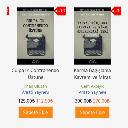
10
10
10
%
%
%
Culpa In Contrahendo
Karma Bağışlama
ı
Üstüne
Kavramı ve Miras
Hukukundaki Yeri
İlhan Ulusan
Cem Akbıyık
Aristo Yayınevi
Aristo Yayınevi
125
,00
112
,50
300
,00
270
,00
Sepete Ekle
Sepete Ekle