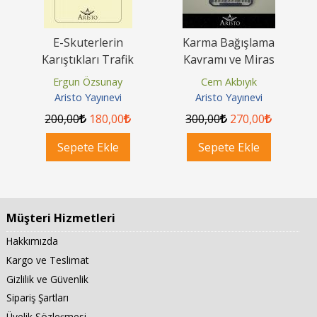
E-Skuterlerin
Karma Bağışlama
unu
Karıştıkları Trafik
Kavramı ve Miras
..
Kazalarında Sorumluluk
Hukukundaki Yeri
Ergun Özsunay
Cem Akbıyık
İlişkileri
Aristo Yayınevi
Aristo Yayınevi
200
,00
180
,00
300
,00
270
,00
Sepete Ekle
Sepete Ekle
Müşteri Hizmetleri
Hakkımızda
Kargo ve Teslimat
Gizlilik ve Güvenlik
Sipariş Şartları
Üyelik Sözleşmesi