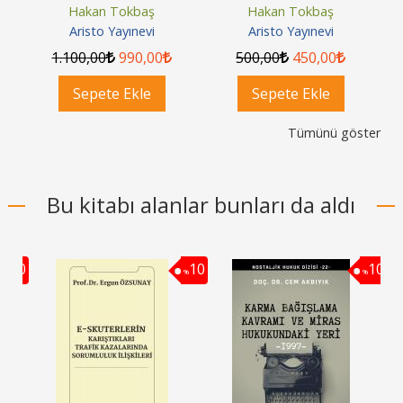
Hakan Tokbaş
Hakan Tokbaş
Aristo Yayınevi
Aristo Yayınevi
1.100
,00
990
,00
500
,00
450
,00
Sepete Ekle
Sepete Ekle
Tümünü göster
Bu kitabı alanlar bunları da aldı
10
10
10
%
%
%