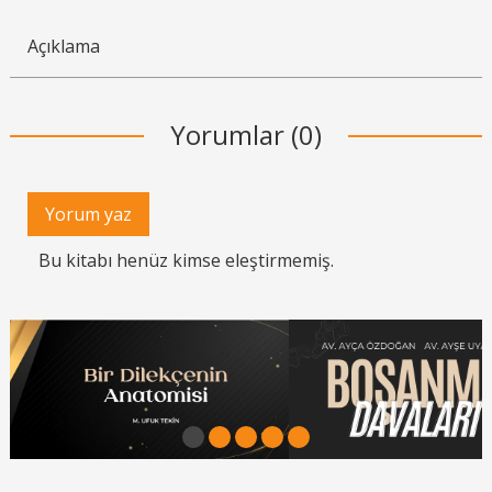
Açıklama
Yorumlar (0)
Yorum yaz
Bu kitabı henüz kimse eleştirmemiş.
1
2
3
4
5