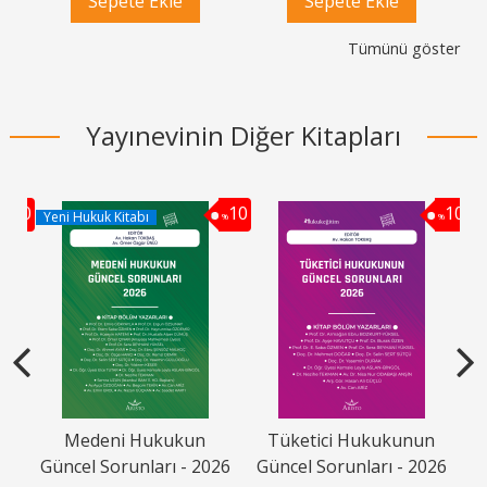
Sepete Ekle
Sepete Ekle
Tümünü göster
Yayınevinin Diğer Kitapları
10
10
10
Yeni Hukuk Kitabı
%
%
%
avı
Medeni Hukukun
Tüketici Hukukunun
Güncel Sorunları - 2026
Güncel Sorunları - 2026
G