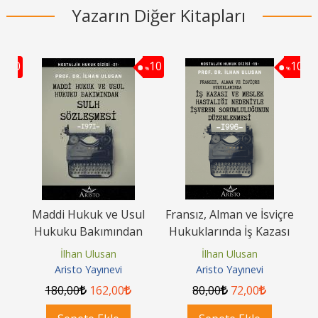
Yazarın Diğer Kitapları
10
10
10
%
%
%
u
Maddi Hukuk ve Usul
Fransız, Alman ve İsviçre
Hukuku Bakımından
Hukuklarında İş Kazası
Hu
Sulh Sözleşmesi
ve Meslek Hastalığı...
İlhan Ulusan
İlhan Ulusan
Aristo Yayınevi
Aristo Yayınevi
180
,00
162
,00
80
,00
72
,00