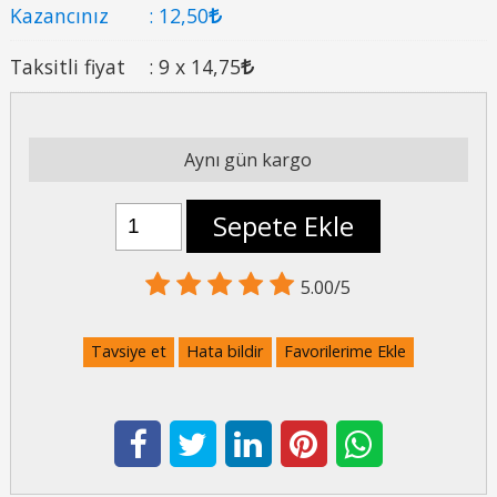
Kazancınız
:
12
,50
Taksitli fiyat
:
9 x
14
,75
Aynı gün kargo
Sepete Ekle
5.00/5
Tavsiye et
Hata bildir
Favorilerime Ekle