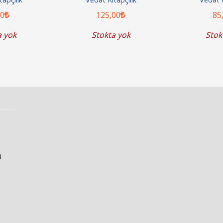
50
125
,00
85
a yok
Stokta yok
Stok
i