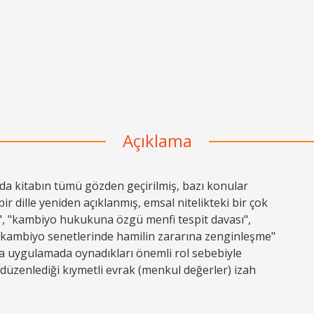
Açıklama
nda kitabın tümü gözden geçirilmiş, bazı konular
ir dille yeniden açıklanmış, emsal nitelikteki bir çok
i", "kambiyo hukukuna özgü menfi tespit davası",
 "kambiyo senetlerinde hamilin zararına zenginleşme"
ında uygulamada oynadıkları önemli rol sebebiyle
düzenlediği kıymetli evrak (menkul değerler) izah