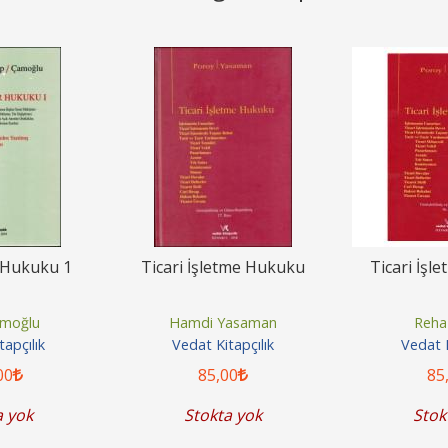
r Hukuku 1
Ticari İşletme Hukuku
Ticari İşl
amoğlu
Hamdi Yasaman
Reha
apçılık
Vedat Kitapçılık
Vedat K
00
85
,00
85
a yok
Stokta yok
Stok