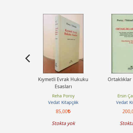
me Hukuku
Kıymetli Evrak Hukuku
Ortaklıkla
Esasları
saman
Reha Poroy
Ersin Ç
pçılık
Vedat Kitapçılık
Vedat Kit
85
,00
200
,
yok
Stokta yok
Stokt