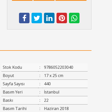
Stok Kodu
:
9786052203040
Boyut
:
17 x 25 cm
Sayfa Sayısı
:
440
Basım Yeri
:
İstanbul
Baskı
:
22
Basım Tarihi
:
Haziran 2018