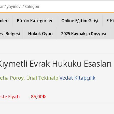
mleri
Bütün Kategoriler
Online Eğitim Girişi
E-K
evi Belgesi
Hukuk Oyun
2025 Kaynakça Dosyası
Kıymetli Evrak Hukuku Esasları
eha Poroy,
Ünal Tekinalp
Vedat Kitapçılık
iste Fiyatı
:
85
,00