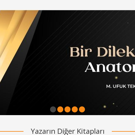
1
2
3
4
5
Yazarın Diğer Kitapları