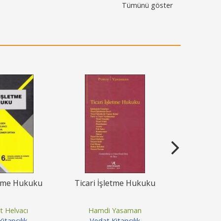
Tümünü göster
etme Hukuku
Ticari İşletme Hukuku
Borçl
 Helvacı
Hamdi Yasaman
M. Kem
itapçılık
Vedat Kitapçılık
Vedat