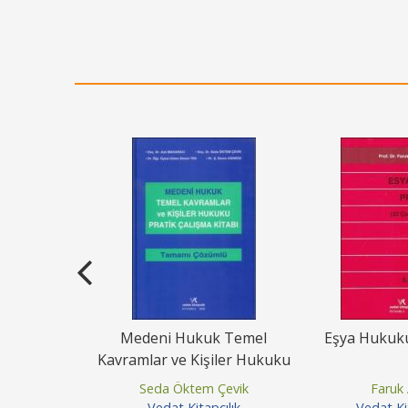
uku Pratik
Medeni Hukuk Temel
Eşya Hukuku
ları
Kavramlar ve Kişiler Hukuku
emir
Seda Öktem Çevik
Faruk
pçılık
Vedat Kitapçılık
Vedat Kit