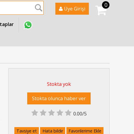
0
Ara
Üye Girişi
itaplar
Stokta yok
Stokta olunca haber ver
0.00/5
Tavsiye et
Hata bildir
Favorilerime Ekle