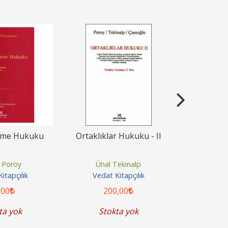
etme Hukuku
Ortaklıklar Hukuku - II
Ticari İ
 Poroy
Ünal Tekinalp
Hamd
itapçılık
Vedat Kitapçılık
Vedat
,00
200
,00
8
ta yok
Stokta yok
Sto