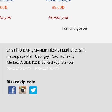
,00
85
,00
1
ta yok
Stokta yok
Sto
Tümünü göster
ENSTİTÜ DANIŞMANLIK HİZMETLERİ LTD. ŞTİ.
Hasanpaşa Mah. Uzunçayır Cad. Konak İş
Merkezi A Blok K:2 D:30 Kadıköy İstanbul
0542 216 2470
905422162470
Bizi takip edin