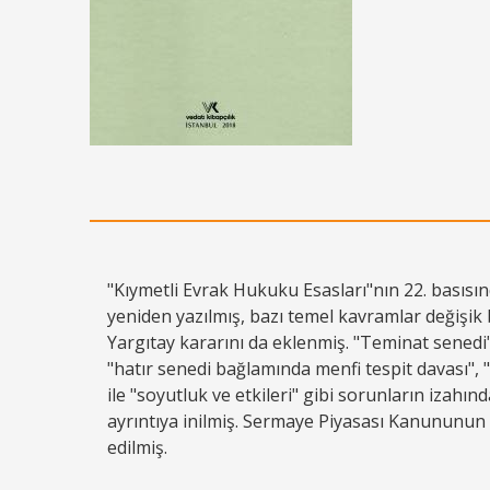
"Kıymetli Evrak Hukuku Esasları"nın 22. basısı
yeniden yazılmış, bazı temel kavramlar değişik b
Yargıtay kararını da eklenmiş. "Teminat sened
"hatır senedi bağlamında menfi tespit davası",
ile "soyutluk ve etkileri" gibi sorunların izah
ayrıntıya inilmiş. Sermaye Piyasası Kanununun 
edilmiş.