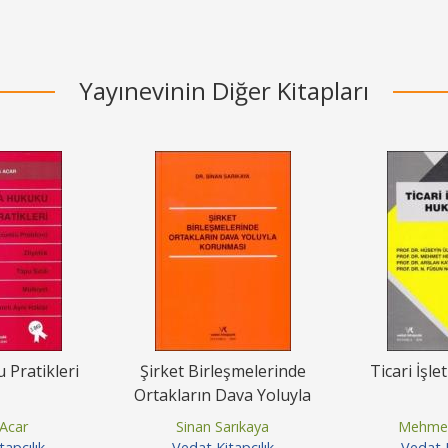
Yayınevinin Diğer Kitapları
 Pratikleri
Şirket Birleşmelerinde
Ticari İşl
Ortakların Dava Yoluyla
Korunması
 Acar
Sinan Sarıkaya
Mehmet
apçılık
Vedat Kitapçılık
Vedat K